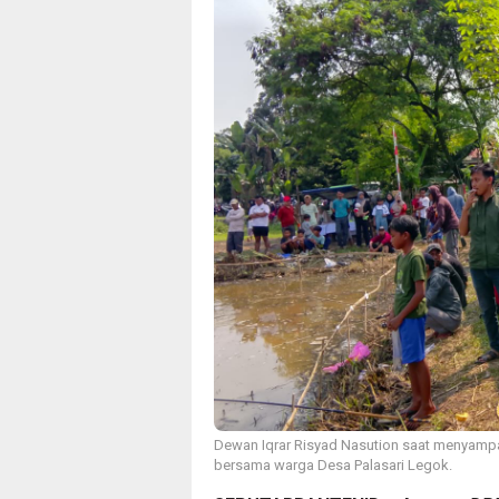
Dewan Iqrar Risyad Nasution saat menyam
bersama warga Desa Palasari Legok.