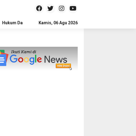
Hukum Dan Kriminal
Kamis, 06 Agu 2026
Politik
Pendidikan
Gaya hidup
Na