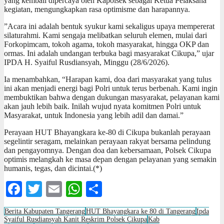
yang kembali dipercaya oleh Kapolsek sebagai Ketua Pelaksana
kegiatan, mengungkapkan rasa optimisme dan harapannya.
​”Acara ini adalah bentuk syukur kami sekaligus upaya mempererat
silaturahmi. Kami sengaja melibatkan seluruh elemen, mulai dari
Forkopimcam, tokoh agama, tokoh masyarakat, hingga OKP dan
ormas. Ini adalah undangan terbuka bagi masyarakat Cikupa,” ujar
IPDA H. Syaiful Rusdiansyah, Minggu (28/6/2026).
​Ia menambahkan, “Harapan kami, doa dari masyarakat yang tulus
ini akan menjadi energi bagi Polri untuk terus berbenah. Kami ingin
membuktikan bahwa dengan dukungan masyarakat, pelayanan kami
akan jauh lebih baik. Inilah wujud nyata komitmen Polri untuk
Masyarakat, untuk Indonesia yang lebih adil dan damai.”
​Perayaan HUT Bhayangkara ke-80 di Cikupa bukanlah perayaan
segelintir seragam, melainkan perayaan rakyat bersama pelindung
dan pengayomnya. Dengan doa dan kebersamaan, Polsek Cikupa
optimis melangkah ke masa depan dengan pelayanan yang semakin
humanis, tegas, dan dicintai.(*)
Facebook
Twitter
Email
WhatsApp
Share
Berita Kabupaten Tangerang
HUT Bhayangkara ke 80 di Tangerang
Ipda
Syaiful Rusdiansyah Kanit Reskrim Polsek Cikupa
Kab