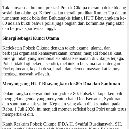
​Tak hanya soal hukum, prestasi Polsek Cikupa merambah ke bidang
sosial dan olahraga. Keberhasilan meraih predikat Runner Up dalam
turnamen sepak bola dan Bulutangkis jelang HUT Bhayangkara ke-
80 adalah bukti bahwa polisi juga bagian dari komunitas yang aktif
dan berjiwa sportivitas tinggi.
Sinergi sebagai Kunci Utama
​Kedekatan Polsek Cikupa dengan tokoh agama, ulama, dan
berbagai organisasi kemasyarakatan (ormas) menjadi fondasi kuat.
Sinergi inilah yang membuat stabilitas keamanan di Cikupa terjaga.
Polisi tidak lagi bekerja sendiri, melainkan bersama-sama dengan
Forkopimcam, kepala desa, lurah, dan elemen masyarakat lainnya
menjaga marwah wilayah.
​Menyongsong HUT Bhayangkara ke-80: Doa dan Santunan
​Dalam rangka menyambut hari jadi ke-80, Polsek Cikupa kembali
menggelar agenda yang menyentuh hati: Doa Bersama, Syukuran,
dan santunan anak yatim. Kegiatan yang akan dilaksanakan pada
Rabu, 1 Juli 2026, ini menjadi momen refleksi bagi Polri untuk terus
memperbaiki diri.
Kanit Reskrim Polsek Cikupa ​IPDA H. Syaiful Rusdiansyah, SH,