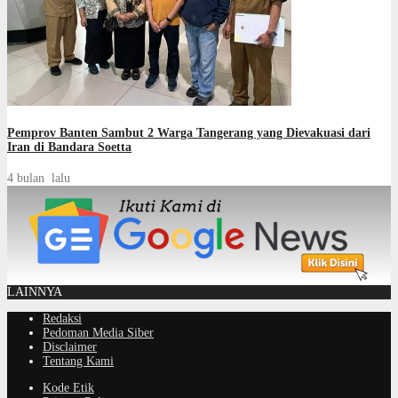
Pemprov Banten Sambut 2 Warga Tangerang yang Dievakuasi dari
Iran di Bandara Soetta
4 bulan lalu
LAINNYA
Redaksi
Pedoman Media Siber
Disclaimer
Tentang Kami
Kode Etik