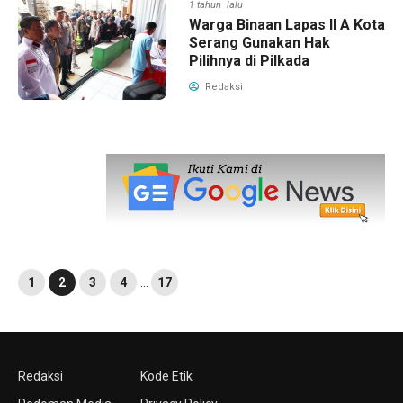
1 tahun lalu
Warga Binaan Lapas II A Kota
Serang Gunakan Hak
Pilihnya di Pilkada
Redaksi
1
2
3
4
…
17
Redaksi
Kode Etik