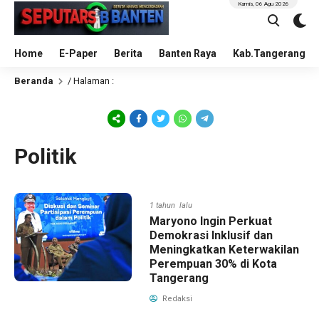
Kamis, 06 Agu 2026
Home
E-Paper
Berita
Banten Raya
Kab.Tangerang
Beranda
/ Halaman :
Politik
1 tahun lalu
Maryono Ingin Perkuat
Demokrasi Inklusif dan
Meningkatkan Keterwakilan
Perempuan 30% di Kota
Tangerang
Redaksi