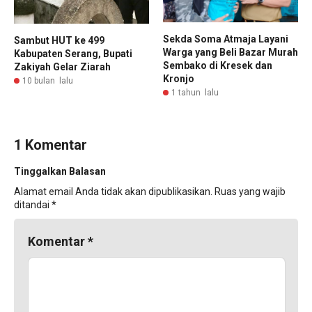
Sekda Soma Atmaja Layani
Sambut HUT ke 499
Warga yang Beli Bazar Murah
Kabupaten Serang, Bupati
Sembako di Kresek dan
Zakiyah Gelar Ziarah
Kronjo
10 bulan lalu
1 tahun lalu
1 Komentar
Tinggalkan Balasan
Alamat email Anda tidak akan dipublikasikan.
Ruas yang wajib
ditandai
*
Komentar
*