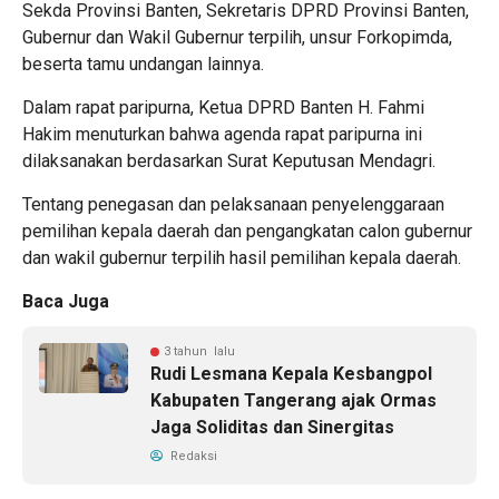
Sekda Provinsi Banten, Sekretaris DPRD Provinsi Banten,
Gubernur dan Wakil Gubernur terpilih, unsur Forkopimda,
beserta tamu undangan lainnya.
Dalam rapat paripurna, Ketua DPRD Banten H. Fahmi
Hakim menuturkan bahwa agenda rapat paripurna ini
dilaksanakan berdasarkan Surat Keputusan Mendagri.
Tentang penegasan dan pelaksanaan penyelenggaraan
pemilihan kepala daerah dan pengangkatan calon gubernur
dan wakil gubernur terpilih hasil pemilihan kepala daerah.
Baca Juga
3 tahun lalu
Rudi Lesmana Kepala Kesbangpol
Kabupaten Tangerang ajak Ormas
Jaga Soliditas dan Sinergitas
Redaksi