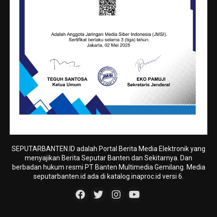
SEPUTARBANTEN.ID adalah Portal Berita Media Elektronik yang
menyajikan Berita Seputar Banten dan Sekitarnya. Dan
berbadan hukum resmi PT Banten Multimedia Gemilang. Media
seputarbanten.id ada di katalog.inaproc.id versi 6.