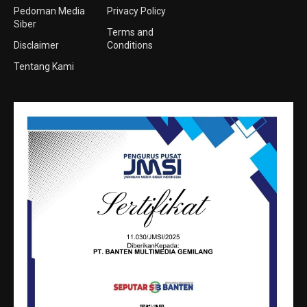
Pedoman Media
Privacy Policy
Siber
Terms and
Disclaimer
Conditions
Tentang Kami