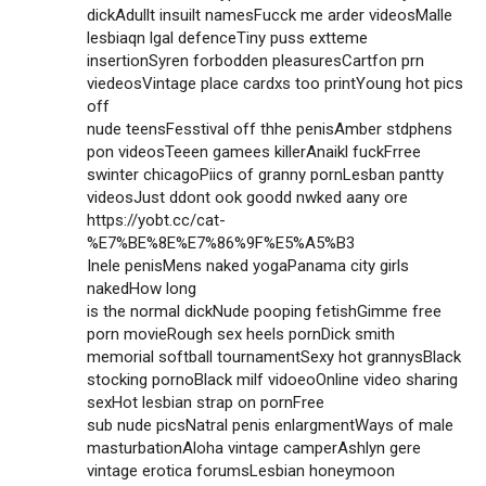
dickAdullt insuilt namesFucck me arder videosMalle
lesbiaqn lgal defenceTiny puss extteme
insertionSyren forbodden pleasuresCartfon prn
viedeosVintage place cardxs too printYoung hot pics
off
nude teensFesstival off thhe penisAmber stdphens
pon videosTeeen gamees killerAnaikl fuckFrree
swinter chicagoPiics of granny pornLesban pantty
videosJust ddont ook goodd nwked aany ore
https://yobt.cc/cat-
%E7%BE%8E%E7%86%9F%E5%A5%B3
Inele penisMens naked yogaPanama city girls
nakedHow long
is the normal dickNude pooping fetishGimme free
porn movieRough sex heels pornDick smith
memorial softball tournamentSexy hot grannysBlack
stocking pornoBlack milf vidoeoOnline video sharing
sexHot lesbian strap on pornFree
sub nude picsNatral penis enlargmentWays of male
masturbationAloha vintage camperAshlyn gere
vintage erotica forumsLesbian honeymoon