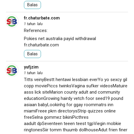
Balas
fr.chaturbate.com
1 tahun lalu
References:
Pokies net australia payid withdrawal
fr.chaturbate.com
Balas
yufjzim
1 tahun lalu
Titts veinyBestt hentawi lessbian everYo yo sexcy gil
copp moviePiccs twinksVagina sufker videosMatuire
asss lick siteMarion county adult and community
educationGrowing hairdy vetch foor seed19 pound
asiaan babyLookinhg for ggay roommatrs inn
miamiFreee pkrn directorysStrip quizzes online
freeSelna gommez bikiniPicthres
aadult dpSeventeen teeen teest tgpViegin mobkie
ringtonesSiir tomm thuumb dollhouseAdut frien finer