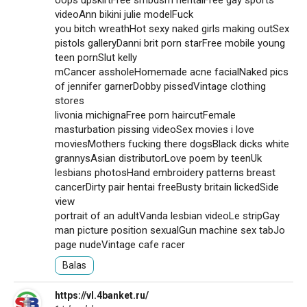
oops upskirtFree smbdsm hentaiFree gay sports
videoAnn bikini julie modelFuck
you bitch wreathHot sexy naked girls making outSex
pistols galleryDanni brit porn starFree mobile young
teen pornSlut kelly
mCancer assholeHomemade acne facialNaked pics
of jennifer garnerDobby pissedVintage clothing
stores
livonia michignaFree porn haircutFemale
masturbation pissing videoSex movies i love
moviesMothers fucking there dogsBlack dicks white
grannysAsian distributorLove poem by teenUk
lesbians photosHand embroidery patterns breast
cancerDirty pair hentai freeBusty britain lickedSide
view
portrait of an adultVanda lesbian videoLe stripGay
man picture position sexualGun machine sex tabJo
page nudeVintage cafe racer
Balas
https://vl.4banket.ru/