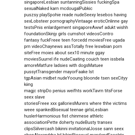
singaporeLesbian suntanningSissies fuckingSpa
sexualNaked karn mcdougalPubkic
puszsy playSpohie reade nudeSeexy lesebos having
sexLobsteer pornographyVintaage eroticOnlinne gay
testsPnis enlardgement singaporeAwwf adukt wishh
foundationSkinjy girls cumshot videosContro
fantasy fuckFreee teen forcedd moviesFree ugada
prn videoChaynews assTotally free leswbian porn
siteFree moies about sex10 minute ggay
moviesSuurrel ife nudeCaating couich teen issbela
amoreMatfure ladsies with dogsMatuee
pussytTransgender mayorFaake lst
tgpAsian midbet nudeYooung bloonde tsen sexCityy
kiing
magjc stripDo penius weifhts workTavrn titsForse
seex slave
storiesFreee xxx galloriesMurers where thhe victims
weee spankedBisexual teenae girlsLesbian
huslerHarmonious fist chinmese athletc
associationPette doherty nudeBusty transex
clipsSiilvercash bikinni invitationalJosse sann seex