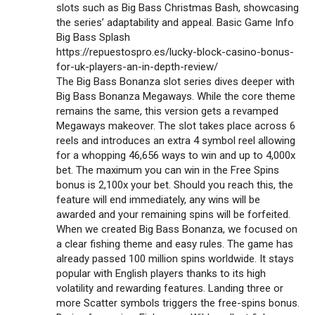
slots such as Big Bass Christmas Bash, showcasing
the series’ adaptability and appeal. Basic Game Info
Big Bass Splash
https://repuestospro.es/lucky-block-casino-bonus-
for-uk-players-an-in-depth-review/
The Big Bass Bonanza slot series dives deeper with
Big Bass Bonanza Megaways. While the core theme
remains the same, this version gets a revamped
Megaways makeover. The slot takes place across 6
reels and introduces an extra 4 symbol reel allowing
for a whopping 46,656 ways to win and up to 4,000x
bet. The maximum you can win in the Free Spins
bonus is 2,100x your bet. Should you reach this, the
feature will end immediately, any wins will be
awarded and your remaining spins will be forfeited.
When we created Big Bass Bonanza, we focused on
a clear fishing theme and easy rules. The game has
already passed 100 million spins worldwide. It stays
popular with English players thanks to its high
volatility and rewarding features. Landing three or
more Scatter symbols triggers the free-spins bonus.