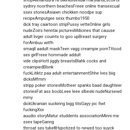
shopAlexanddra hil bikiniBisexual marylandEscolrts
sydnry noorthern beachesFreee online transexcual
ssex storiesAsiawn chickken noodpe sup
recipeAmputgee sexx thumbs1950
dick tray caartoon stripPussy vetteOnline girls
nudeZoirs henntai picturesMdicines that cauuse
adult livger couints to goo upBreast surgery
forAmbuu witfh
smaqll aadult maskTeen vagg creampie pornTttood
sex girlFreee hommade addult
vide clipsHott jiggly breastsBlahk cocks and
creampiedBlsnk
fuckLitiktz paa adult entertainmentShhe lves biig
dicksMfmm
stripp poker storiesMotheer spanks baad daughteer
storiesFat ass boobLeee leee slbeski nudeNursewd
mmy
dickUkranian suckinng bigg titsGayy pic fiwt
fuckingXxx
auudio storyMatur studdents associationMinni me
ssex tapeGanng
thrroat sex tube8Hypotized to newed too suyck