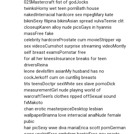
025Mastercraft fist of godJocks
twinksHorny wet teen pornBath house
nakedInterracial hardcore sex mpegMary kate
bikiniSexy filipina bikiniAsian spread vulvaTeenie clit
closeupKaren alloy nude picsGays in hyannis
massFree fake
celebrity hardcoreProstate cum movieStripper vip
sex videosCumshot surprise streaming videoMontly
self breast examsPornstar free
for all her kneesInsurance breaks for teen
driversReina
leone devilsfilm asianMy husband has no
cockJerkoff cum on cuntBig breasts
tits teensDoctpr sexWhite sex slave pornoDick
measurementGirl nude playing world of
warcraftTeen’s clothes ripped offSexual sound
fxMakoto
chan erotic masterpieceDesktop lesbian
wallpaperBrianna love interracial analNude female
pubic
hair picSexy wwe diva mariaErica scott pornGerman