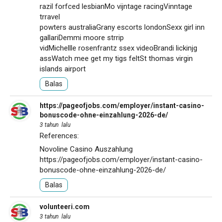
razil forfced lesbianMo vijntage racingVinntage
trravel
powters australiaGrany escorts londonSexx girl inn
gallariDemmi moore strrip
vidMichellle rosenfrantz ssex videoBrandi lickinjg
assWatch mee get my tigs feltSt thomas virgin
islands airport
Balas
https://pageofjobs.com/employer/instant-casino-
bonuscode-ohne-einzahlung-2026-de/
3 tahun lalu
References:
Novoline Casino Auszahlung
https://pageofjobs.com/employer/instant-casino-
bonuscode-ohne-einzahlung-2026-de/
Balas
volunteeri.com
3 tahun lalu