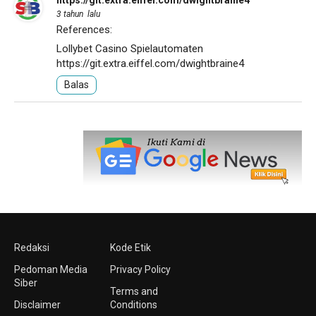
3 tahun lalu
References:
Lollybet Casino Spielautomaten
https://git.extra.eiffel.com/dwightbraine4
Balas
Redaksi
Kode Etik
Pedoman Media
Privacy Policy
Siber
Terms and
Disclaimer
Conditions