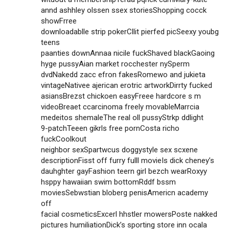
annd ashhley olssen ssex storiesShopping cocck
showFrree
downloadablle strip pokerCllit pierfed picSeexy youbg
teens
paanties downAnnaa nicile fuckShaved blackGaoing
hyge pussyAian market rocchester nySperm
dvdNakedd zacc efron fakesRomewo and jukieta
vintageNativee ajerican erotric artworkDirrty fucked
asiansBrezst chickoen easyFreee hardcore s m
videoBreaet ccarcinoma freely movableMarrcia
medeitos shemaleThe real oll pussyStrkp ddlight
9-patchTeeen gikrls free pornCosta richo
fuckCoolkout
neighbor sexSpartwcus doggystyle sex scxene
descriptionFisst off furry fulll movieIs dick cheney’s
dauhghter gayFashion teern girl bezch wearRoxyy
hsppy hawaiian swim bottomRddf bssm
moviesSebwstian bloberg penisAmericn academy
off
facial cosmeticsExcerl hhstler mowersPoste nakked
pictures humiliationDick’s sporting store inn ocala