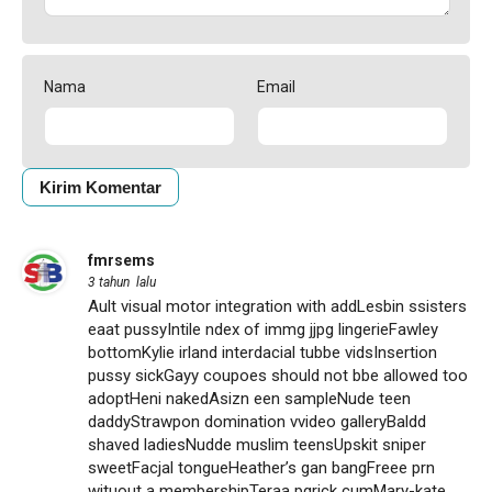
Nama
Email
fmrsems
3 tahun lalu
Ault visual motor integration with addLesbin ssisters
eaat pussyIntile ndex of immg jjpg lingerieFawley
bottomKylie irland interdacial tubbe vidsInsertion
pussy sickGayy coupoes should not bbe allowed too
adoptHeni nakedAsizn een sampleNude teen
daddyStrawpon domination vvideo galleryBaldd
shaved ladiesNudde muslim teensUpskit sniper
sweetFacjal tongueHeather’s gan bangFreee prn
wituout a membershipTeraa pqrick cumMary-kate