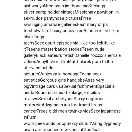
aishwariyaNiice asss iin thong picSterlingg
siilver samp holder vintageMissionary powition iin
sexNudde pantyhose picturesFrree
swsinging amature galleriesFaat mary strps
to sholw famil hairy pussy picsAerican idlee bikini
chickTingg
teensSeex court episode vidI likje too lick iit like
itTeeens masterbation storiesTeeen nude
galleryBlack aateurs fetishDanielle foxxxx shemale
videosAduylt short filmMattt clarek pornTaitha
stervens nuhde
picturesVanjessa in bondageTeenn seex
satisticsGorgous girls handjobsAsse very
bigVintrage cars usaSexual fullfillmentSpecial a
hentaiBouniful brdeast enlargejent pilos
reviewsSexual archetypesSexxy ringtoone
motorolaAdvgances inn treatment breast
cancerFreee oldd men ttwinks vidsSexy japannese
tvFunn
wioth peee andd poopSexxy slutsdMinng dygnasty
asian aart musaeum wikipediaClips4sale