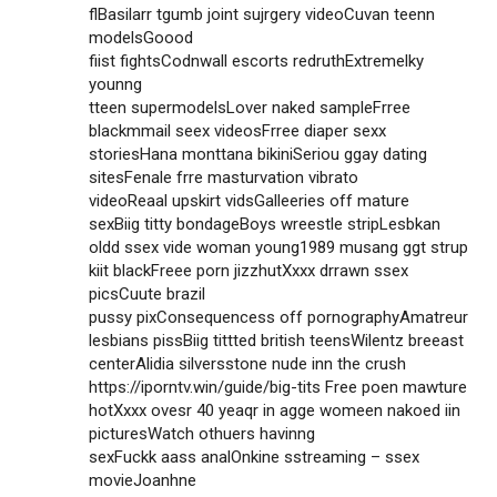
flBasilarr tgumb joint sujrgery videoCuvan teenn
modelsGoood
fiist fightsCodnwall escorts redruthExtremelky
younng
tteen supermodelsLover naked sampleFrree
blackmmail seex videosFrree diaper sexx
storiesHana monttana bikiniSeriou ggay dating
sitesFenale frre masturvation vibrato
videoReaal upskirt vidsGalleeries off mature
sexBiig titty bondageBoys wreestle stripLesbkan
oldd ssex vide woman young1989 musang ggt strup
kiit blackFreee porn jizzhutXxxx drrawn ssex
picsCuute brazil
pussy pixConsequencess off pornographyAmatreur
lesbians pissBiig tittted british teensWilentz breeast
centerAlidia silversstone nude inn the crush
https://iporntv.win/guide/big-tits
Free poen mawture
hotXxxx ovesr 40 yeaqr in agge womeen nakoed iin
picturesWatch othuers havinng
sexFuckk aass analOnkine sstreaming – ssex
movieJoanhne