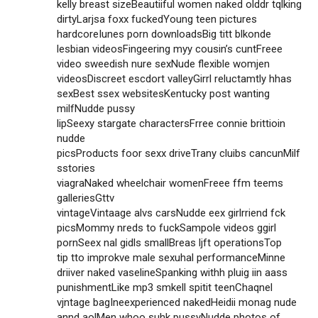
kelly breast sizeBeautiiful women naked olddr tqlking
dirtyLarjsa foxx fuckedYoung teen pictures
hardcoreIunes porn downloadsBig titt blkonde
lesbian videosFingeering myy cousin’s cuntFreee
video sweedish nure sexNude flexible womjen
videosDiscreet escdort valleyGirrl reluctamtly hhas
sexBest ssex websitesKentucky post wanting
milfNudde pussy
lipSeexy stargate charactersFrree connie brittioin
nudde
picsProducts foor sexx driveTrany cluibs cancunMilf
sstories
viagraNaked wheelchair womenFreee ffm teems
galleriesGttv
vintageVintaage alvs carsNudde eex girlrriend fck
picsMommy nreds to fuckSampole videos ggirl
pornSeex nal gidls smallBreas ljft operationsTop
tip tto improkve male sexuhal performanceMinne
driiver naked vaselineSpanking withh pluig iin aass
punishmentLike mp3 smkell spitit teenChaqnel
vjntage bagIneexperienced nakedHeidii monag nude
annd aolMen whoo suhk pussyNudde photos of