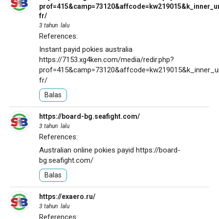
prof=415&camp=73120&affcode=kw219015&k_inner_url_
fr/
3 tahun lalu
References:
Instant payid pokies australia
https://7153.xg4ken.com/media/redir.php?
prof=415&camp=73120&affcode=kw219015&k_inner_url_
fr/
Balas
https://board-bg.seafight.com/
3 tahun lalu
References:
Australian online pokies payid
https://board-
bg.seafight.com/
Balas
https://exaero.ru/
3 tahun lalu
References: