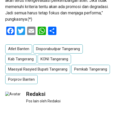
akan terus mengevaluasi perkembangan atlet. Jika tidak
memenuhi kriteria tentu akan ada promosi dan degradasi.
Jadi semua harus tetap fokus dan menjaga performa,”
pungkasnya.(*)
Facebook
Twitter
Email
WhatsApp
Share
Atlet Banten
Disporabudpar Tangerang
Kab Tangerang
KONI Tangerang
Maesyal Rasyied Bupati Tangerang
Pemkab Tangerang
Porprov Banten
Redaksi
Pos lain oleh Redaksi