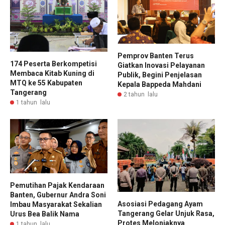
Pemprov Banten Terus
174 Peserta Berkompetisi
Giatkan Inovasi Pelayanan
Membaca Kitab Kuning di
Publik, Begini Penjelasan
MTQ ke 55 Kabupaten
Kepala Bappeda Mahdani
Tangerang
2 tahun lalu
1 tahun lalu
Pemutihan Pajak Kendaraan
Banten, Gubernur Andra Soni
Asosiasi Pedagang Ayam
Imbau Masyarakat Sekalian
Tangerang Gelar Unjuk Rasa,
Urus Bea Balik Nama
Protes Melonjaknya
1 tahun lalu