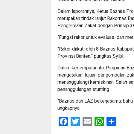
Dalam laporannya, Ketua Baznas Prov
merupakan tindak lanjut Rakornas Ba
Pengelolaan Zakat dengan Prinsip.3
“Fungsi rakor untuk evaluasi dan me
“Rakor diikuti oleh 8 Baznas Kabupa
Provinsi Banten,” pungkas Syibli.
Dalam kesempatan itu, Pimpinan Bazn
mengatakan, tujuan pengumpulan zak
menanggulangi kemiskinan. Salah s
penanggulangan stunting.
“Baznas dan LAZ bekerjasama, bahu
ungkapnya.
Facebook
Twitter
Email
Whats
Sha