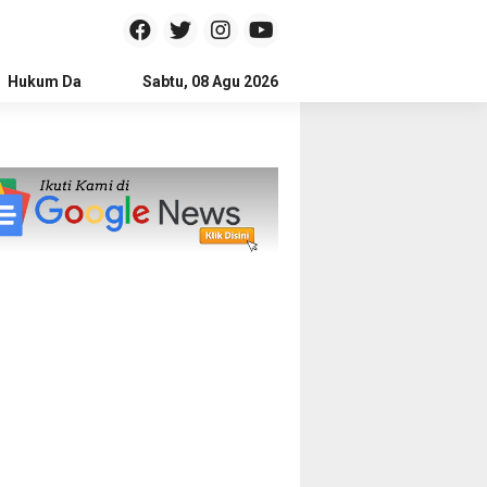
Hukum Dan Kriminal
Sabtu, 08 Agu 2026
Politik
Pendidikan
Gaya hidup
Na