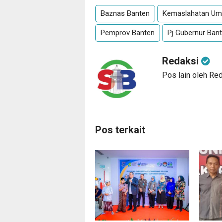
Baznas Banten
Kemaslahatan Um
Pemprov Banten
Pj Gubernur Ban
Redaksi
Pos lain oleh Re
Pos terkait