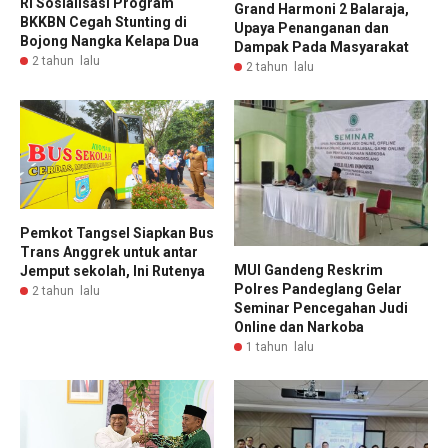
RI Sosialisasi Program
Grand Harmoni 2 Balaraja,
BKKBN Cegah Stunting di
Upaya Penanganan dan
Bojong Nangka Kelapa Dua
Dampak Pada Masyarakat
2 tahun lalu
2 tahun lalu
Pemkot Tangsel Siapkan Bus
Trans Anggrek untuk antar
MUI Gandeng Reskrim
Jemput sekolah, Ini Rutenya
Polres Pandeglang Gelar
2 tahun lalu
Seminar Pencegahan Judi
Online dan Narkoba
1 tahun lalu