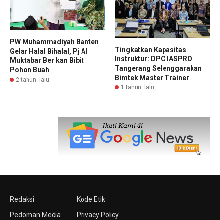
PW Muhammadiyah Banten
Tingkatkan Kapasitas
Gelar Halal Bihalal, Pj Al
Instruktur: DPC IASPRO
Muktabar Berikan Bibit
Tangerang Selenggarakan
Pohon Buah
Bimtek Master Trainer
2 tahun lalu
1 tahun lalu
Redaksi
Kode Etik
Pedoman Media
Privacy Policy