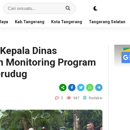
Raya
Kab.Tangerang
Kota Tangerang
Tangerang Selatan
Kepala Dinas
n Monitoring Program
erudug
3
947
Redaksi