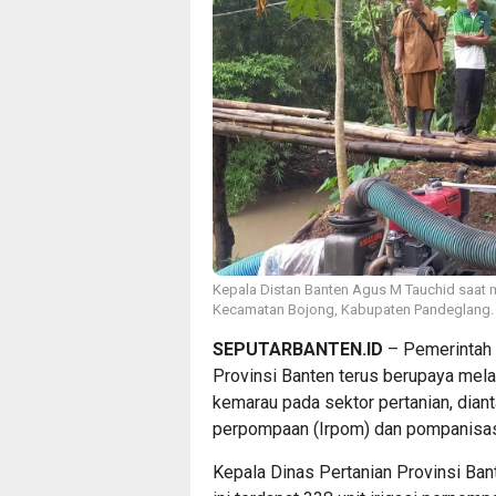
Kepala Distan Banten Agus M Tauchid saat 
Kecamatan Bojong, Kabupaten Pandeglang.
SEPUTARBANTEN.ID
– Pemerintah P
Provinsi Banten terus berupaya mel
kemarau pada sektor pertanian, dian
perpompaan (Irpom) dan pompanisas
Kepala Dinas Pertanian Provinsi Ba