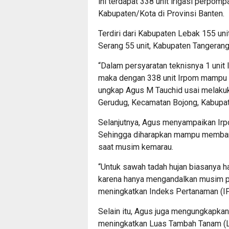
ini terdapat 338 unit irigasi perpom
Kabupaten/Kota di Provinsi Banten.
Terdiri dari Kabupaten Lebak 155 un
Serang 55 unit, Kabupaten Tangerang 
“Dalam persyaratan teknisnya 1 unit
maka dengan 338 unit Irpom mampu me
ungkap Agus M Tauchid usai melakuk
Gerudug, Kecamatan Bojong, Kabupat
Selanjutnya, Agus menyampaikan Irpo
Sehingga diharapkan mampu memban
saat musim kemarau.
“Untuk sawah tadah hujan biasanya h
karena hanya mengandalkan musim pe
meningkatkan Indeks Pertanaman (IP)
Selain itu, Agus juga mengungkapka
meningkatkan Luas Tambah Tanam (LTT