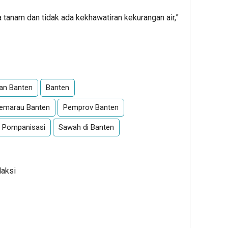
a tanam dan tidak ada kekhawatiran kekurangan air,”
App
re
ian Banten
Banten
emarau Banten
Pemprov Banten
 Pompanisasi
Sawah di Banten
daksi