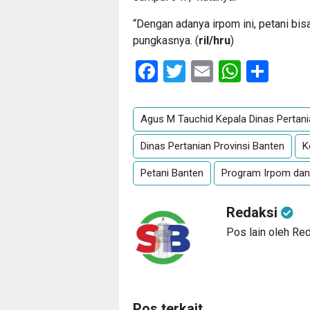
“Dengan adanya irpom ini, petani bis
pungkasnya. (
ril/hru
)
Facebook
Twitter
Email
Whats
Sha
Agus M Tauchid Kepala Dinas Pertan
Dinas Pertanian Provinsi Banten
K
Petani Banten
Program Irpom dan
Redaksi
Pos lain oleh Re
Pos terkait