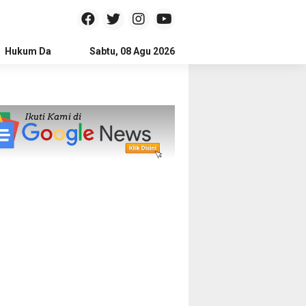
Hukum Dan Kriminal
Sabtu, 08 Agu 2026
Politik
Pendidikan
Gaya hidup
Na