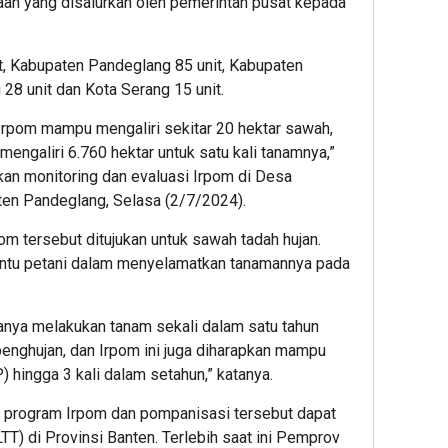
paan yang disalurkan oleh pemerintah pusat kepada
it, Kabupaten Pandeglang 85 unit, Kabupaten
28 unit dan Kota Serang 15 unit.
 Irpom mampu mengaliri sekitar 20 hektar sawah,
ngaliri 6.760 hektar untuk satu kali tanamnya,”
an monitoring dan evaluasi Irpom di Desa
en Pandeglang, Selasa (2/7/2024).
m tersebut ditujukan untuk sawah tadah hujan.
tu petani dalam menyelamatkan tanamannya pada
anya melakukan tanam sekali dalam satu tahun
nghujan, dan Irpom ini juga diharapkan mampu
 hingga 3 kali dalam setahun,” katanya.
n program Irpom dan pompanisasi tersebut dapat
) di Provinsi Banten. Terlebih saat ini Pemprov