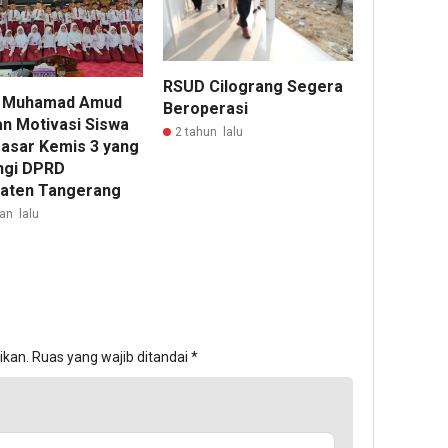
RSUD Cilograng Segera
a Muhamad Amud
Beroperasi
an Motivasi Siswa
2 tahun lalu
asar Kemis 3 yang
ngi DPRD
aten Tangerang
an lalu
ikan.
Ruas yang wajib ditandai
*