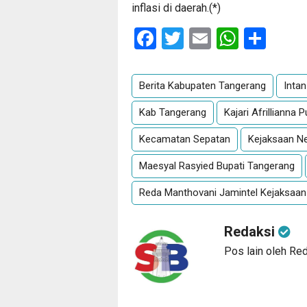
inflasi di daerah.(*)
Facebook
Twitter
Email
Whats
Sha
Berita Kabupaten Tangerang
Inta
Kab Tangerang
Kajari Afrillianna 
Kecamatan Sepatan
Kejaksaan N
Maesyal Rasyied Bupati Tangerang
Reda Manthovani Jamintel Kejaksaan
Redaksi
Pos lain oleh Re