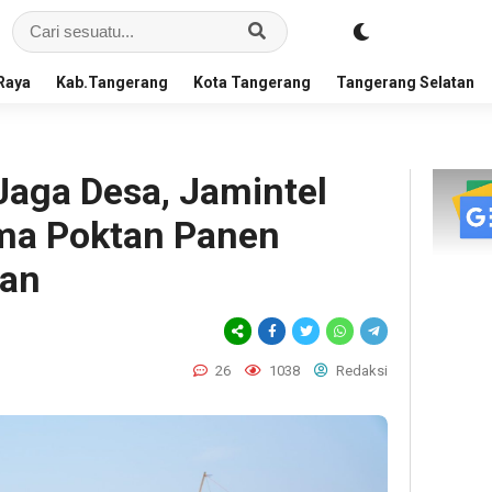
Raya
Kab.Tangerang
Kota Tangerang
Tangerang Selatan
aga Desa, Jamintel
ma Poktan Panen
tan
26
1038
Redaksi