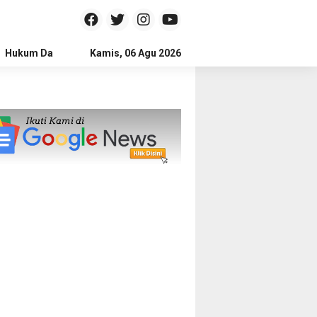
Hukum Dan Kriminal
Kamis, 06 Agu 2026
Politik
Pendidikan
Gaya hidup
Na