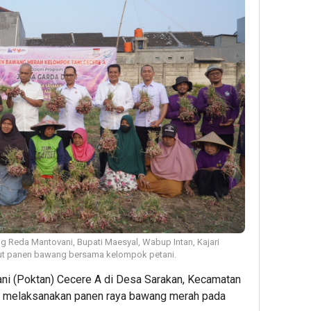
 Reda Mantovani, Bupati Maesyal, Wabup Intan, Kajari
 ikut panen bawang bersama kelompok petani.
i (Poktan) Cecere A di Desa Sarakan, Kecamatan
g melaksanakan panen raya bawang merah pada