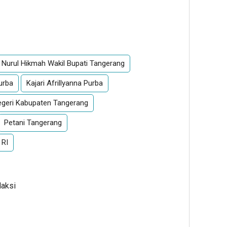
App
re
n Nurul Hikmah Wakil Bupati Tangerang
Purba
Kajari Afrillyanna Purba
egeri Kabupaten Tangerang
Petani Tangerang
 RI
daksi