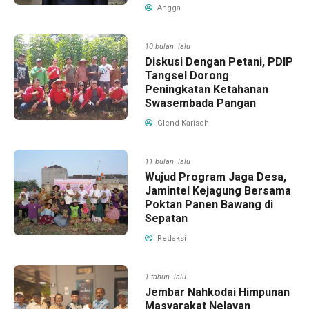
Angga
10 bulan lalu
Diskusi Dengan Petani, PDIP
Tangsel Dorong
Peningkatan Ketahanan
Swasembada Pangan
Glend Karisoh
11 bulan lalu
Wujud Program Jaga Desa,
Jamintel Kejagung Bersama
Poktan Panen Bawang di
Sepatan
Redaksi
1 tahun lalu
Jembar Nahkodai Himpunan
Masyarakat Nelayan