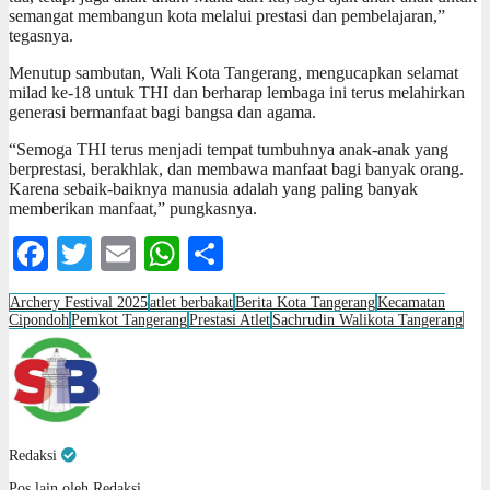
semangat membangun kota melalui prestasi dan pembelajaran,”
tegasnya.
Menutup sambutan, Wali Kota Tangerang, mengucapkan selamat
milad ke-18 untuk THI dan berharap lembaga ini terus melahirkan
generasi bermanfaat bagi bangsa dan agama.
“Semoga THI terus menjadi tempat tumbuhnya anak-anak yang
berprestasi, berakhlak, dan membawa manfaat bagi banyak orang.
Karena sebaik-baiknya manusia adalah yang paling banyak
memberikan manfaat,” pungkasnya.
Facebook
Twitter
Email
WhatsApp
Share
Archery Festival 2025
atlet berbakat
Berita Kota Tangerang
Kecamatan
Cipondoh
Pemkot Tangerang
Prestasi Atlet
Sachrudin Walikota Tangerang
Redaksi
Pos lain oleh Redaksi