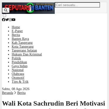
Home
E-Paper
Berita
Banten Raya
Kab.Tangerang
Kota Tangerang
Tangerang Selatan
Hukum Dan Kriminal
Politik
Pendidikan
Gaya hidup
Nasional
Olahraga
Otomotif
Tips & Trik
Sabtu, 08 Agu 2026
Beranda
Berita
Wali Kota Sachrudin Beri Motivasi