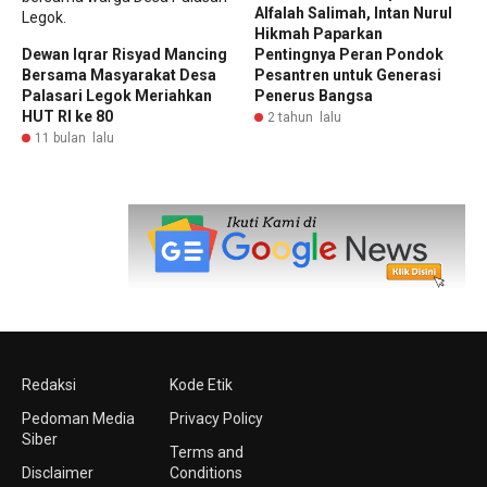
Alfalah Salimah, Intan Nurul
Hikmah Paparkan
Dewan Iqrar Risyad Mancing
Pentingnya Peran Pondok
Bersama Masyarakat Desa
Pesantren untuk Generasi
Palasari Legok Meriahkan
Penerus Bangsa
HUT RI ke 80
2 tahun lalu
11 bulan lalu
Redaksi
Kode Etik
Pedoman Media
Privacy Policy
Siber
Terms and
Disclaimer
Conditions