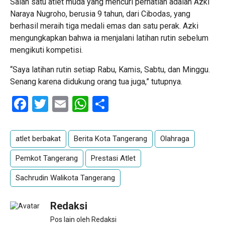
Salah satu atlet muda yang mencuri perhatian adalah Azki
Naraya Nugroho, berusia 9 tahun, dari Cibodas, yang
berhasil meraih tiga medali emas dan satu perak. Azki
mengungkapkan bahwa ia menjalani latihan rutin sebelum
mengikuti kompetisi.
“Saya latihan rutin setiap Rabu, Kamis, Sabtu, dan Minggu.
Senang karena didukung orang tua juga,” tutupnya.
Facebook
Twitter
Email
WhatsApp
Share
atlet berbakat
Berita Kota Tangerang
Olahraga
Pemkot Tangerang
Prestasi Atlet
Sachrudin Walikota Tangerang
Redaksi
Pos lain oleh Redaksi