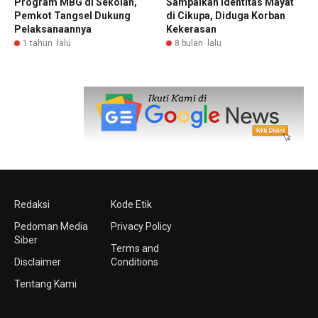
Program MBG di Sekolah,
Sampaikan Identitas Mayat
Pemkot Tangsel Dukung
di Cikupa, Diduga Korban
Pelaksanaannya
Kekerasan
1 tahun lalu
8 bulan lalu
Redaksi
Kode Etik
Pedoman Media
Privacy Policy
Siber
Terms and
Disclaimer
Conditions
Tentang Kami