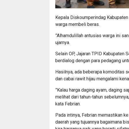
Kepala Diskoumperindag Kabupaten 
warga membeli beras.
”Alhamdulillah antusias warga ini sa
ujarnya.
Selain OP, Jajaran TPID Kabupaten S
berdialog dengan para pedagang untu
Hasilnya, ada beberapa komoditas se
dan cabai rawit hijau mengalami kena
”Kalau harga daging ayam, daging sapi
melihat dari tahun-tahun sebelumnya,
kata Febrian.
Pada intinya, Febrian memastikan k
daerah yang tujuannya bagaimana bi
kira harganya naik yang berarti sifat