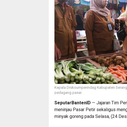
Kepala Diskoumperindag Kabupaten Serang,
pedagang pasar.
SeputarBantenID
— Jajaran Tim Pen
meninjau Pasar Petir sekaligus meng
minyak goreng pada Selasa, (24 De