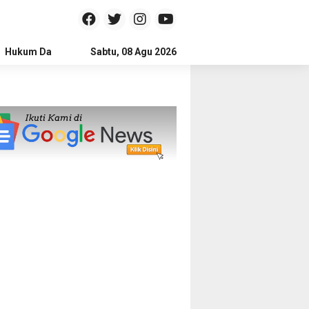
Hukum Dan Kriminal
Sabtu, 08 Agu 2026
Politik
Pendidikan
Gaya hidup
Na