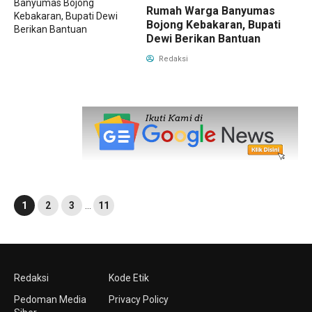
Rumah Warga Banyumas
Bojong Kebakaran, Bupati
Dewi Berikan Bantuan
Redaksi
1
2
3
…
11
Redaksi
Kode Etik
Pedoman Media
Privacy Policy