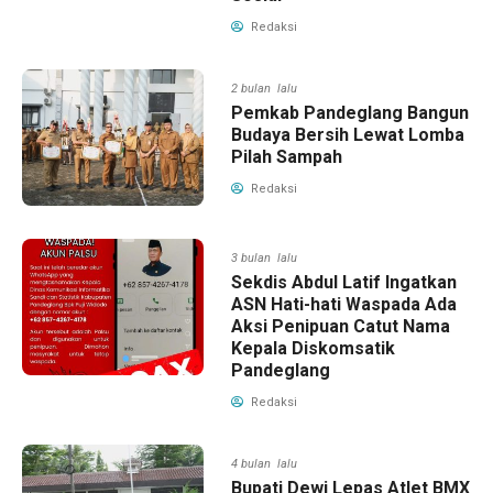
Redaksi
2 bulan lalu
Pemkab Pandeglang Bangun
Budaya Bersih Lewat Lomba
Pilah Sampah
Redaksi
3 bulan lalu
Sekdis Abdul Latif Ingatkan
ASN Hati-hati Waspada Ada
Aksi Penipuan Catut Nama
Kepala Diskomsatik
Pandeglang
Redaksi
4 bulan lalu
Bupati Dewi Lepas Atlet BMX