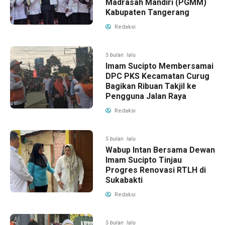
Madrasah Mandiri (PGMM)
Kabupaten Tangerang
Redaksi
5 bulan lalu
Imam Sucipto Membersamai
DPC PKS Kecamatan Curug
Bagikan Ribuan Takjil ke
Pengguna Jalan Raya
Redaksi
5 bulan lalu
Wabup Intan Bersama Dewan
Imam Sucipto Tinjau
Progres Renovasi RTLH di
Sukabakti
Redaksi
5 bulan lalu