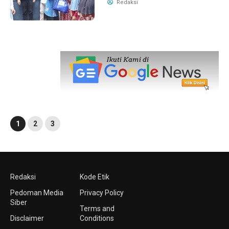
Redaksi
1
2
3
Redaksi
Kode Etik
Pedoman Media
Privacy Policy
Siber
Terms and
Disclaimer
Conditions