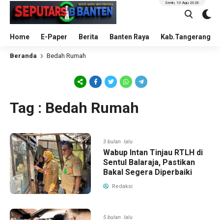
Senin, 10 Agu 2026
Home
E-Paper
Berita
Banten Raya
Kab.Tangerang
Beranda
Bedah Rumah
Tag : Bedah Rumah
3 bulan lalu
Wabup Intan Tinjau RTLH di
Sentul Balaraja, Pastikan
Bakal Segera Diperbaiki
Redaksi
5 bulan lalu