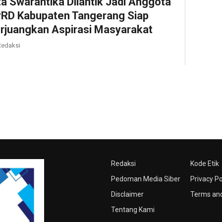
ta Swarantika Dilantik Jadi Anggota
RD Kabupaten Tangerang Siap
rjuangkan Aspirasi Masyarakat
edaksi
Redaksi
Kode Etik
Pedoman Media Siber
Privacy Po
Disclaimer
Terms and
Tentang Kami