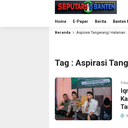
Home
E-Paper
Berita
Banten 
Beranda
Aspirasi Tangerang
/ Halaman :
Tag : Aspirasi Tan
9 bu
Iq
Ka
Ta
R