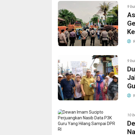
9 bu
As
Ge
Ke
R
9 bu
Du
Ja
Gu
R
10 b
De
Na