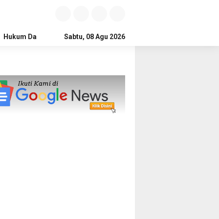
Hukum Dan Kriminal
Sabtu, 08 Agu 2026
Politik
Pendidikan
Gaya hidup
Na