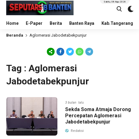
Sabtu, 08 Agu 2026
Home
E-Paper
Berita
Banten Raya
Kab.Tangerang
Beranda
Aglomerasi Jabodetabekpunjur
Tag : Aglomerasi
Jabodetabekpunjur
3 bulan lalu
Sekda Soma Atmaja Dorong
Percepatan Aglomerasi
Jabodetabekpunjur
Redaksi