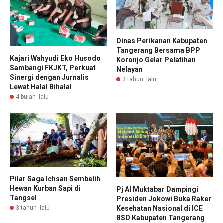
Dinas Perikanan Kabupaten
Tangerang Bersama BPP
Kajari Wahyudi Eko Husodo
Koronjo Gelar Pelatihan
Sambangi FKJKT, Perkuat
Nelayan
Sinergi dengan Jurnalis
3 tahun lalu
Lewat Halal Bihalal
4 bulan lalu
Pilar Saga Ichsan Sembelih
Hewan Kurban Sapi di
Pj Al Muktabar Dampingi
Tangsel
Presiden Jokowi Buka Raker
Kesehatan Nasional di ICE
3 tahun lalu
BSD Kabupaten Tangerang