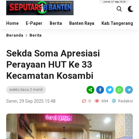
Jumat, 07 Agu 2026
Home
E-Paper
Berita
Banten Raya
Kab.Tangerang
Beranda
Berita
Sekda Soma Apresiasi
Perayaan HUT Ke 33
Kecamatan Kosambi
waktu baca 2 menit
Senin, 29 Sep 2025 15:48
0
694
Redaksi