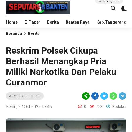
Kamis, 06 Agu 2026
Home
E-Paper
Berita
Banten Raya
Kab.Tangerang
Beranda
Berita
Reskrim Polsek Cikupa
Berhasil Menangkap Pria
Miliki Narkotika Dan Pelaku
Curanmor
waktu baca 1 menit
Senin, 27 Okt 2025 17:46
0
423
Redaksi