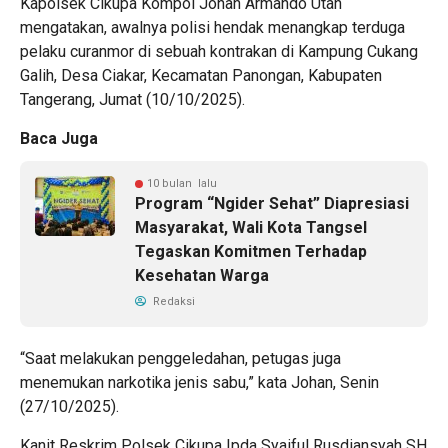
Kapolsek Cikupa Kompol Johan Armando Utan
mengatakan, awalnya polisi hendak menangkap terduga
pelaku curanmor di sebuah kontrakan di Kampung Cukang
Galih, Desa Ciakar, Kecamatan Panongan, Kabupaten
Tangerang, Jumat (10/10/2025).
Baca Juga
10 bulan lalu
Program “Ngider Sehat” Diapresiasi
Masyarakat, Wali Kota Tangsel
Tegaskan Komitmen Terhadap
Kesehatan Warga
Redaksi
“Saat melakukan penggeledahan, petugas juga
menemukan narkotika jenis sabu,” kata Johan, Senin
(27/10/2025).
Kanit Reskrim Polsek Cikupa Ipda Syaiful Rusdiansyah SH