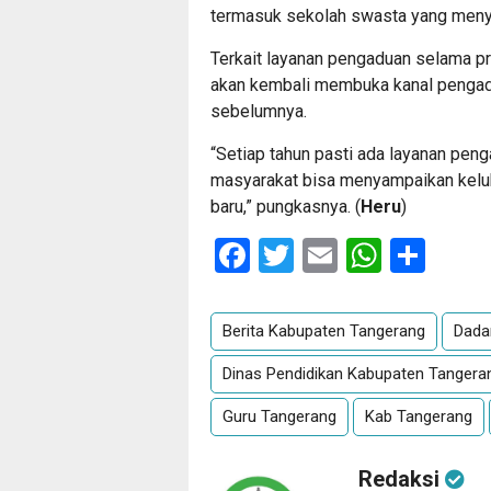
termasuk sekolah swasta yang menye
Terkait layanan pengaduan selama 
akan kembali membuka kanal pengadu
sebelumnya.
“Setiap tahun pasti ada layanan peng
masyarakat bisa menyampaikan kelu
baru,” pungkasnya. (
Heru
)
Facebook
Twitter
Email
Whats
Sha
Berita Kabupaten Tangerang
Dada
Dinas Pendidikan Kabupaten Tangera
Guru Tangerang
Kab Tangerang
Redaksi