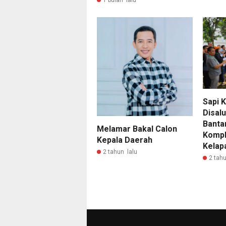
1 bulan lalu
Sapi 
Disalu
Banta
Melamar Bakal Calon
Kompl
Kepala Daerah
Kelap
2 tahun lalu
2 tahu