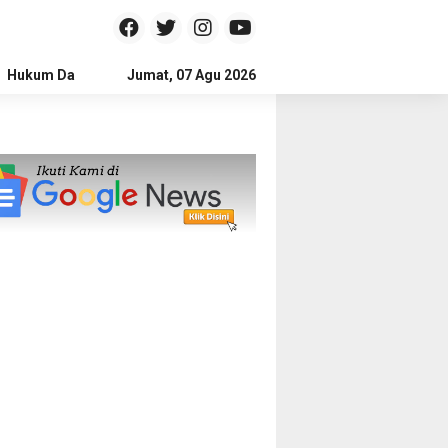
Hukum Dan Kriminal
Jumat, 07 Agu 2026
Politik
Pendidikan
Gaya hidup
Na