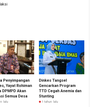
daksi
a Penyimpangan
Dinkes Tangsel
s, Yayat Rohiman
Gencarkan Program
a DPMPD Akan
TTD Cegah Anemia dan
asi Semua Desa
Stunting
n lalu
1 tahun lalu