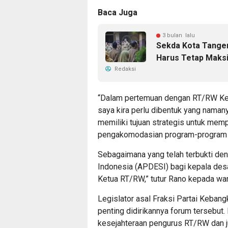
Baca Juga
3 bulan lalu
Sekda Kota Tanger
Harus Tetap Maks
Redaksi
“Dalam pertemuan dengan RT/RW Ke
saya kira perlu dibentuk yang nama
memiliki tujuan strategis untuk memp
pengakomodasian program-program y
Sebagaimana yang telah terbukti de
Indonesia (APDESI) bagi kepala desa
Ketua RT/RW,” tutur Rano kepada wa
Legislator asal Fraksi Partai Keban
penting didirikannya forum tersebut.
kesejahteraan pengurus RT/RW dan j