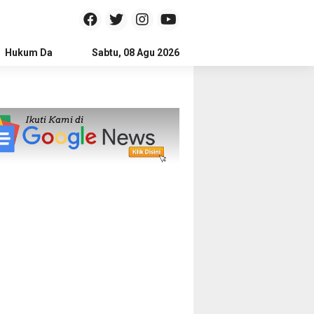
Hukum Dan Kriminal
Sabtu, 08 Agu 2026
Politik
Pendidikan
Gaya hidup
Na