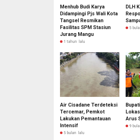
Menhub Budi Karya
DLH K
Didampingi Pjs Wali Kota
Respo
Tangsel Resmikan
Sampa
Fasilitas SPM Stasiun
5 bula
Jurang Mangu
1 tahun lalu
Air Cisadane Terdeteksi
Bupat
Tercemar, Pemkot
Lokas
Lakukan Pemantauan
Arus 
Intensif
9 bula
5 bulan lalu