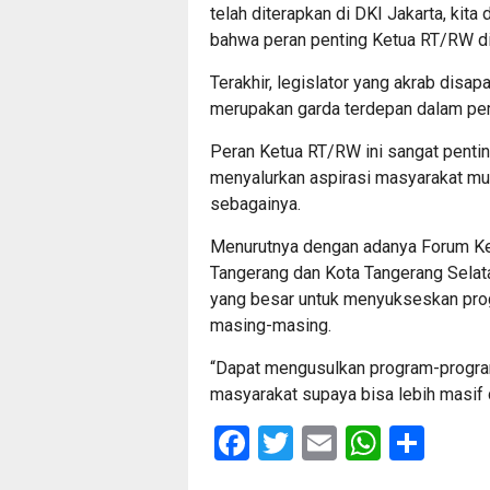
telah diterapkan di DKI Jakarta, ki
bahwa peran penting Ketua RT/RW dih
Terakhir, legislator yang akrab dis
merupakan garda terdepan dalam pe
Peran Ketua RT/RW ini sangat penti
menyalurkan aspirasi masyarakat mulai
sebagainya.
Menurutnya dengan adanya Forum K
Tangerang dan Kota Tangerang Selata
yang besar untuk menyukseskan pro
masing-masing.
“Dapat mengusulkan program-progra
masyarakat supaya bisa lebih masif d
Facebook
Twitter
Email
Whats
Sha