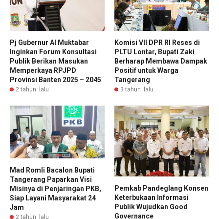
Pj Gubernur Al Muktabar
Komisi VII DPR RI Reses di
Inginkan Forum Konsultasi
PLTU Lontar, Bupati Zaki
Publik Berikan Masukan
Berharap Membawa Dampak
Memperkaya RPJPD
Positif untuk Warga
Provinsi Banten 2025 – 2045
Tangerang
2 tahun lalu
3 tahun lalu
Mad Romli Bacalon Bupati
Tangerang Paparkan Visi
Pemkab Pandeglang Konsen
Misinya di Penjaringan PKB,
Keterbukaan Informasi
Siap Layani Masyarakat 24
Publik Wujudkan Good
Jam
Governance
2 tahun lalu