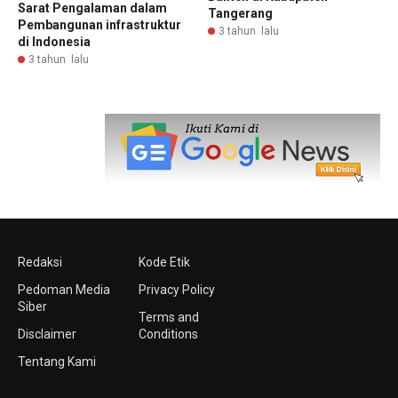
Sarat Pengalaman dalam
Tangerang
Pembangunan infrastruktur
3 tahun lalu
di Indonesia
3 tahun lalu
Redaksi
Kode Etik
Pedoman Media
Privacy Policy
Siber
Terms and
Disclaimer
Conditions
Tentang Kami