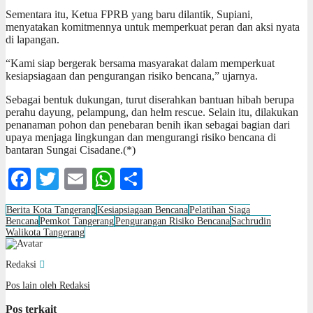
Sementara itu, Ketua FPRB yang baru dilantik, Supiani,
menyatakan komitmennya untuk memperkuat peran dan aksi nyata
di lapangan.
“Kami siap bergerak bersama masyarakat dalam memperkuat
kesiapsiagaan dan pengurangan risiko bencana,” ujarnya.
Sebagai bentuk dukungan, turut diserahkan bantuan hibah berupa
perahu dayung, pelampung, dan helm rescue. Selain itu, dilakukan
penanaman pohon dan penebaran benih ikan sebagai bagian dari
upaya menjaga lingkungan dan mengurangi risiko bencana di
bantaran Sungai Cisadane.(*)
Facebook
Twitter
Email
WhatsApp
Share
Berita Kota Tangerang
Kesiapsiagaan Bencana
Pelatihan Siaga
Bencana
Pemkot Tangerang
Pengurangan Risiko Bencana
Sachrudin
Walikota Tangerang
Redaksi
Pos lain oleh Redaksi
Pos terkait