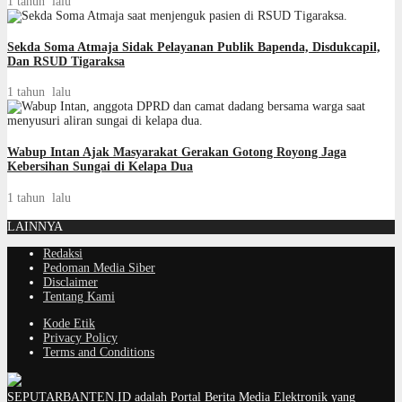
1 tahun lalu
Sekda Soma Atmaja Sidak Pelayanan Publik Bapenda, Disdukcapil,
Dan RSUD Tigaraksa
1 tahun lalu
Wabup Intan Ajak Masyarakat Gerakan Gotong Royong Jaga
Kebersihan Sungai di Kelapa Dua
1 tahun lalu
LAINNYA
Redaksi
Pedoman Media Siber
Disclaimer
Tentang Kami
Kode Etik
Privacy Policy
Terms and Conditions
SEPUTARBANTEN.ID adalah Portal Berita Media Elektronik yang