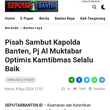
Kamis, 06 Agu 2026
Home
E-Paper
Berita
Banten Raya
Kab.Tangerang
Beranda
Banten raya
Pisah Sambut Kapolda
Banten, Pj Al Muktabar
Optimis Kamtibmas Selalu
Baik
waktu baca 2 menit
Kamis, 8 Agu 2024 12:53
16
1069
Redaksi
SEPUTARBANTEN.ID
– Keamanan dan Ketertiban