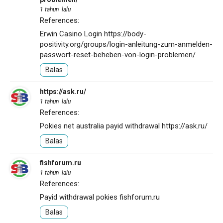
1 tahun lalu
References:
Erwin Casino Login
https://body-
positivity.org/groups/login-anleitung-zum-anmelden-
passwort-reset-beheben-von-login-problemen/
Balas
https://ask.ru/
1 tahun lalu
References:
Pokies net australia payid withdrawal
https://ask.ru/
Balas
fishforum.ru
1 tahun lalu
References:
Payid withdrawal pokies
fishforum.ru
Balas