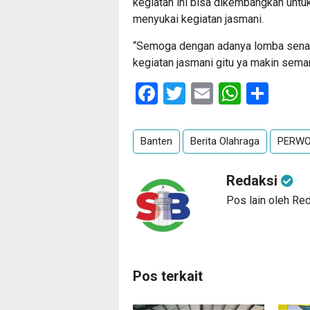
kegiatan ini bisa dikembangkan un
menyukai kegiatan jasmani.
“Semoga dengan adanya lomba senam k
kegiatan jasmani gitu ya makin sema
Facebook
Twitter
Email
Whats
Sha
Banten
Berita Olahraga
PERWO
Redaksi
Pos lain oleh Re
Pos terkait