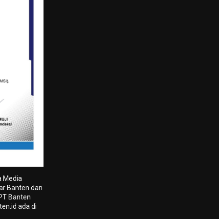
a Media
tar Banten dan
 PT Banten
en.id ada di