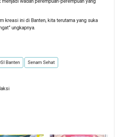
tuk menjadi wadah perempuan-perempuan yang
reasi ini di Banten, kita terutama yang suka
ngat” ungkapnya.
App
re
SI Banten
Senam Sehat
daksi