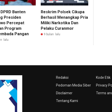
 DPRD Banten
Reskrim Polsek Cikupa
g Presiden
Berhasil Menangkap Pria
wo Percepat
Miliki Narkotika Dan
an Program
Pelaku Curanmor
embada Pangan
9 bulan lalu
n lalu
Redaksi
Kode Etik
Pedoman Media Siber
Privacy Po
Disclaimer
Terms and
Tentang Kami