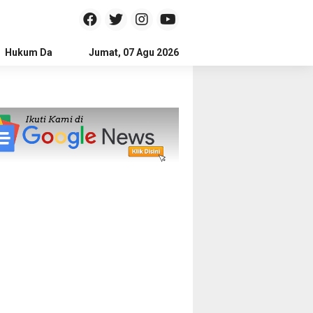
Hukum Dan Kriminal
Jumat, 07 Agu 2026
Politik
Pendidikan
Gaya hidup
Na