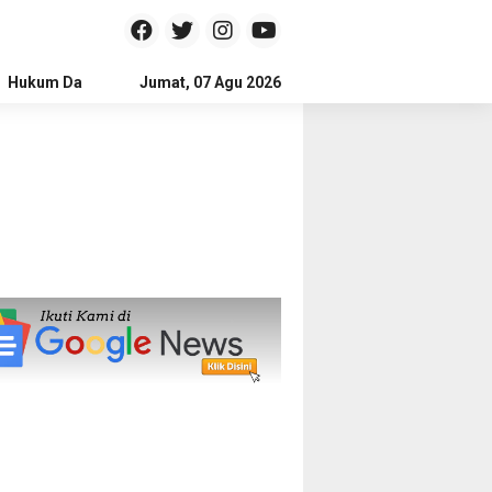
Hukum Dan Kriminal
Jumat, 07 Agu 2026
Politik
Pendidikan
Gaya hidup
Na