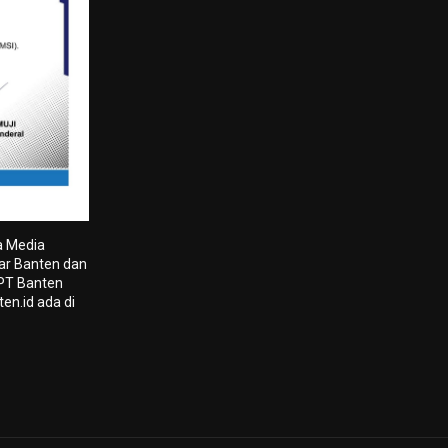
a Media
tar Banten dan
 PT Banten
en.id ada di