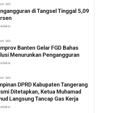
hun lalu
ngangguran di Tangsel Tinggal 5,09
rsen
edaksi
hun lalu
mprov Banten Gelar FGD Bahas
lusi Menurunkan Pengangguran
edaksi
hun lalu
mpinan DPRD Kabupaten Tangerang
smi Ditetapkan, Ketua Muhamad
ud Langsung Tancap Gas Kerja
edaksi