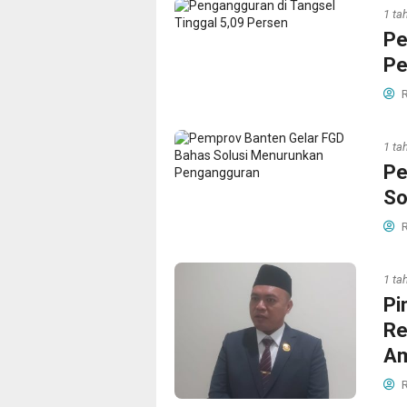
1 ta
Pe
Pe
R
1 ta
Pe
So
R
1 ta
Pi
Re
Am
R