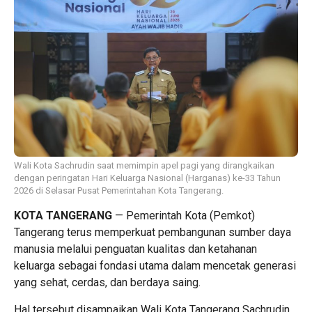
Wali Kota Sachrudin saat memimpin apel pagi yang dirangkaikan
dengan peringatan Hari Keluarga Nasional (Harganas) ke-33 Tahun
2026 di Selasar Pusat Pemerintahan Kota Tangerang.
KOTA TANGERANG
— Pemerintah Kota (Pemkot)
Tangerang terus memperkuat pembangunan sumber daya
manusia melalui penguatan kualitas dan ketahanan
keluarga sebagai fondasi utama dalam mencetak generasi
yang sehat, cerdas, dan berdaya saing.
Hal tersebut disampaikan Wali Kota Tangerang Sachrudin