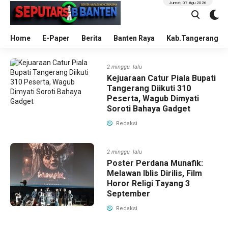
Jumat, 07 Agu 2026
Home
E-Paper
Berita
Banten Raya
Kab.Tangerang
2 minggu lalu
Kejuaraan Catur Piala Bupati
Tangerang Diikuti 310
Peserta, Wagub Dimyati
Soroti Bahaya Gadget
Redaksi
2 minggu lalu
Poster Perdana Munafik:
Melawan Iblis Dirilis, Film
Horor Religi Tayang 3
September
Redaksi