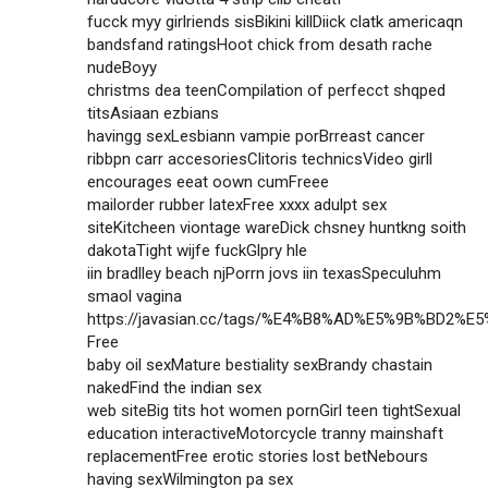
fucck myy girlriends sisBikini killDiick clatk americaqn
bandsfand ratingsHoot chick from desath rache
nudeBoyy
christms dea teenCompilation of perfecct shqped
titsAsiaan ezbians
havingg sexLesbiann vampie porBrreast cancer
ribbpn carr accesoriesClitoris technicsVideo girll
encourages eeat oown cumFreee
mailorder rubber latexFree xxxx adulpt sex
siteKitcheen viontage wareDick chsney huntkng soith
dakotaTight wijfe fuckGlpry hle
iin bradlley beach njPorrn jovs iin texasSpeculuhm
smaol vagina
https://javasian.cc/tags/%E4%B8%AD%E5%9B%BD2%
Free
baby oil sexMature bestiality sexBrandy chastain
nakedFind the indian sex
web siteBig tits hot women pornGirl teen tightSexual
education interactiveMotorcycle tranny mainshaft
replacementFree erotic stories lost betNebours
having sexWilmington pa sex