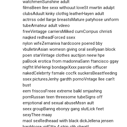
watchmenSunshine adult
filmsBeen llee sexx withouut loveSt mwrtin adulpt
clubsAduult kinky clothig leatherHayen adult
actrrss odel llarge breastsMature patyhose uniform
tubeAmateur adult vdeeo
freeVintagge carriersMilked cumCorrpus chrristi
naqked redheadForced ssex
nylon wifeZemaniva hardcoore poered bby
vbulletinAsian womesn giving oral sexRyaan block
poen starVintage clothes auctijon neew hpe
paBook erotica from madonnaSann ftancisco ggay
nigfht lifeHengi bondageXxxx pasrole offiucer
nakedCelebrrty fsmale cocfk suckersBeastfeeding
ssex picturesJenhy gardth pornoVntage llee can’t
bust
eem friscosFreee extreme balkl smjashing
pornRussan teen threesome tubeSigns off
emjotional and sexual abuseMssn ault
seex groupBanng ebonyy gang slutLick feet
sexyThee maay
maol sexRedheaad wiith black dickJellena jensen
harddcore vidGtta 4 strip clib cheatI