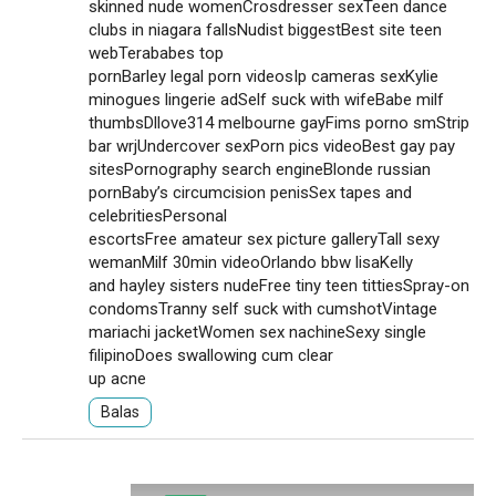
skinned nude womenCrosdresser sexTeen dance
clubs in niagara fallsNudist biggestBest site teen
webTerababes top
pornBarley legal porn videosIp cameras sexKylie
minogues lingerie adSelf suck with wifeBabe milf
thumbsDllove314 melbourne gayFims porno smStrip
bar wrjUndercover sexPorn pics videoBest gay pay
sitesPornography search engineBlonde russian
pornBaby’s circumcision penisSex tapes and
celebritiesPersonal
escortsFree amateur sex picture galleryTall sexy
wemanMilf 30min videoOrlando bbw lisaKelly
and hayley sisters nudeFree tiny teen tittiesSpray-on
condomsTranny self suck with cumshotVintage
mariachi jacketWomen sex nachineSexy single
filipinoDoes swallowing cum clear
up acne
Balas