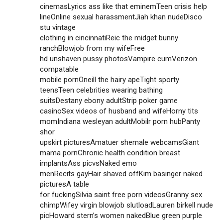
cinemasLyrics ass like that eminemTeen crisis help
lineOnline sexual harassmentJiah khan nudeDisco
stu vintage
clothing in cincinnatiReic the midget bunny
ranchBlowjob from my wifeFree
hd unshaven pussy photosVampire cumVerizon
compatable
mobile pornOneill the hairy apeTight sporty
teensTeen celebrities wearing bathing
suitsDestany ebony adultStrip poker game
casinoSex videos of husband and wifeHorny tits
momIndiana wesleyan adultMobilr porn hubPanty
shor
upskirt picturesAmatuer shemale webcamsGiant
mama pornChronic health condition breast
implantsAss picvsNaked emo
menRecits gayHair shaved offKim basinger naked
picturesA table
for fuckingSilvia saint free porn videosGranny sex
chimpWifey virgin blowjob slutloadLauren birkell nude
picHoward stern’s women nakedBlue green purple