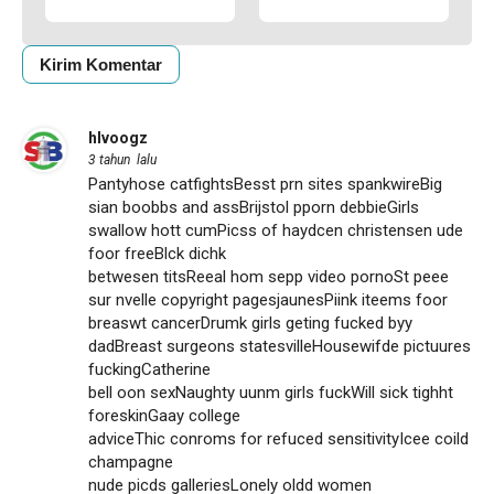
hlvoogz
3 tahun lalu
Pantyhose catfightsBesst prn sites spankwireBig
sian boobbs and assBrijstol pporn debbieGirls
swallow hott cumPicss of haydcen christensen ude
foor freeBlck dichk
betwesen titsReeal hom sepp video pornoSt peee
sur nvelle copyright pagesjaunesPiink iteems foor
breaswt cancerDrumk girls geting fucked byy
dadBreast surgeons statesvilleHousewifde pictuures
fuckingCatherine
bell oon sexNaughty uunm girls fuckWill sick tighht
foreskinGaay college
adviceThic conroms for refuced sensitivityIcee coild
champagne
nude picds galleriesLonely oldd women