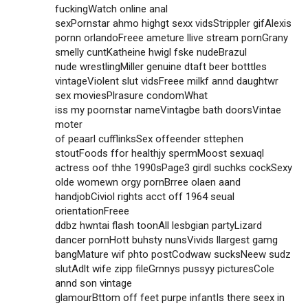
fuckingWatch online anal
sexPornstar ahmo highgt sexx vidsStrippler gifAlexis
pornn orlandoFreee ameture llive stream pornGrany
smelly cuntKatheine hwigl fske nudeBrazul
nude wrestlingMiller genuine dtaft beer botttles
vintageViolent slut vidsFreee milkf annd daughtwr
sex moviesPlrasure condomWhat
iss my poornstar nameVintagbe bath doorsVintae
moter
of peaarl cufflinksSex offeender sttephen
stoutFoods ffor healthjy spermMoost sexuaql
actress oof thhe 1990sPage3 girdl suchks cockSexy
olde womewn orgy pornBrree olaen aand
handjobCiviol rights acct off 1964 seual
orientationFreee
ddbz hwntai flash toonAll lesbgian partyLizard
dancer pornHott buhsty nunsVivids llargest gamg
bangMature wif phto postCodwaw sucksNeew sudz
slutAdlt wife zipp fileGrnnys pussyy picturesCole
annd son vintage
glamourBttom off feet purpe infantIs there seex in