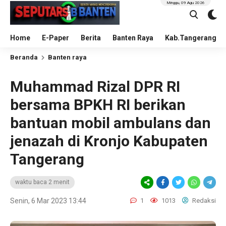
Minggu, 09 Agu 2026
Home
E-Paper
Berita
Banten Raya
Kab.Tangerang
Beranda
Banten raya
Muhammad Rizal DPR RI
bersama BPKH RI berikan
bantuan mobil ambulans dan
jenazah di Kronjo Kabupaten
Tangerang
waktu baca 2 menit
Senin, 6 Mar 2023 13:44
1
1013
Redaksi