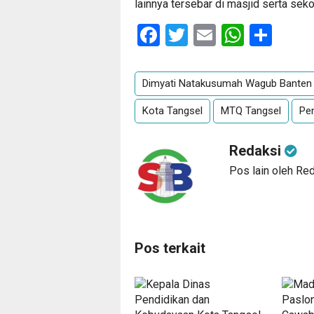
lainnya tersebar di masjid serta seko
Facebook
Twitter
Email
Whats
Sha
Dimyati Natakusumah Wagub Banten
Kota Tangsel
MTQ Tangsel
Pe
Redaksi
Pos lain oleh Re
Pos terkait