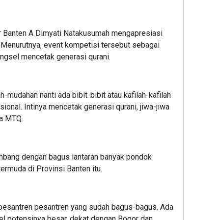
r Banten A Dimyati Natakusumah mengapresiasi
 Menurutnya, event kompetisi tersebut sebagai
ngsel mencetak generasi qurani.
h-mudahan nanti ada bibit-bibit atau kafilah-kafilah
ional. Intinya mencetak generasi qurani, jiwa-jiwa
ka MTQ.
embang dengan bagus lantaran banyak pondok
termuda di Provinsi Banten itu.
da pesantren pesantren yang sudah bagus-bagus. Ada
el potensinya besar, dekat dengan Bogor dan