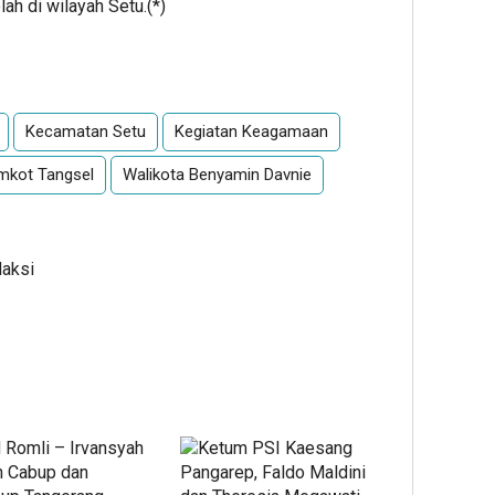
lah di wilayah Setu.(*)
App
re
Kecamatan Setu
Kegiatan Keagamaan
mkot Tangsel
Walikota Benyamin Davnie
daksi