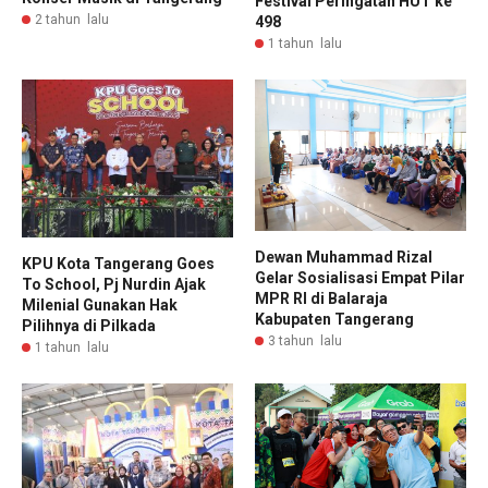
Festival Peringatan HUT ke
2 tahun lalu
498
1 tahun lalu
Dewan Muhammad Rizal
KPU Kota Tangerang Goes
Gelar Sosialisasi Empat Pilar
To School, Pj Nurdin Ajak
MPR RI di Balaraja
Milenial Gunakan Hak
Kabupaten Tangerang
Pilihnya di Pilkada
3 tahun lalu
1 tahun lalu