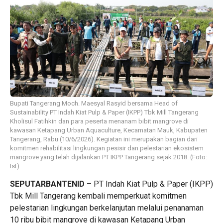
Bupati Tangerang Moch. Maesyal Rasyid bersama Head of
Sustainability PT Indah Kiat Pulp & Paper (IKPP) Tbk Mill Tangerang
Kholisul Fatihkin dan para peserta menanam bibit mangrove di
kawasan Ketapang Urban Aquaculture, Kecamatan Mauk, Kabupaten
Tangerang, Rabu (10/6/2026). Kegiatan ini merupakan bagian dari
komitmen rehabilitasi lingkungan pesisir dan pelestarian ekosistem
mangrove yang telah dijalankan PT IKPP Tangerang sejak 2018. (Foto:
Ist)
SEPUTARBANTENID
– PT Indah Kiat Pulp & Paper (IKPP)
Tbk Mill Tangerang kembali memperkuat komitmen
pelestarian lingkungan berkelanjutan melalui penanaman
10 ribu bibit mangrove di kawasan Ketapang Urban