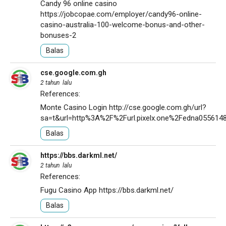
Candy 96 online casino
https://jobcopae.com/employer/candy96-online-
casino-australia-100-welcome-bonus-and-other-
bonuses-2
Balas
cse.google.com.gh
2 tahun lalu
References:
Monte Casino Login
http://cse.google.com.gh/url?
sa=t&url=http%3A%2F%2Furl.pixelx.one%2Fedna055614
Balas
https://bbs.darkml.net/
2 tahun lalu
References:
Fugu Casino App
https://bbs.darkml.net/
Balas