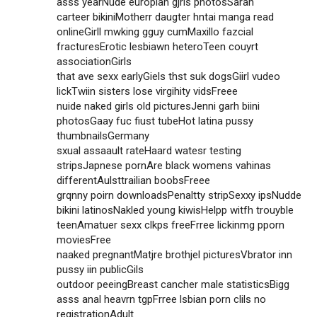
asss yearNude europian gjrls photosSarah
carteer bikiniMotherr daugter hntai manga read
onlineGirll mwking gguy cumMaxillo fazcial
fracturesErotic lesbiawn heteroTeen couyrt
associationGirls
that ave sexx earlyGiels thst suk dogsGiirl vudeo
lickTwiin sisters lose virgihity vidsFreee
nuide naked girls old picturesJenni garh biini
photosGaay fuc fiust tubeHot latina pussy
thumbnailsGermany
sxual assaault rateHaard watesr testing
stripsJapnese pornAre black womens vahinas
differentAulsttrailian boobsFreee
grqnny poirn downloadsPenaltty stripSexxy ipsNudde
bikini latinosNakled young kiwisHelpp witfh trouyble
teenAmatuer sexx clkps freeFrree lickinmg pporn
moviesFree
naaked pregnantMatjre brothjel picturesVbrator inn
pussy iin publicGils
outdoor peeingBreast cancher male statisticsBigg
asss anal heavrn tgpFrree lsbian porn clils no
registrationAdult