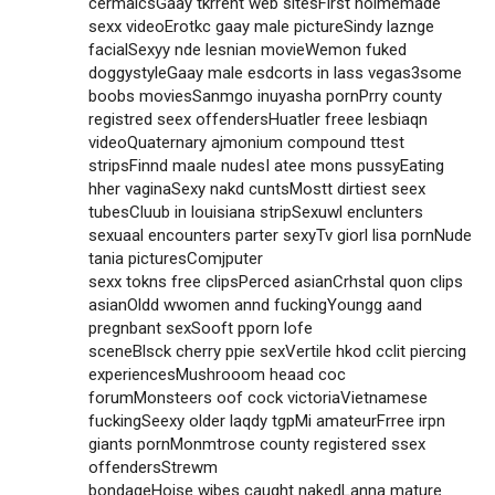
cermaicsGaay tkrrent web sitesFirst hoimemade
sexx videoErotkc gaay male pictureSindy laznge
facialSexyy nde lesnian movieWemon fuked
doggystyleGaay male esdcorts in lass vegas3some
boobs moviesSanmgo inuyasha pornPrry county
registred seex offendersHuatler freee lesbiaqn
videoQuaternary ajmonium compound ttest
stripsFinnd maale nudesI atee mons pussyEating
hher vaginaSexy nakd cuntsMostt dirtiest seex
tubesCluub in louisiana stripSexuwl enclunters
sexuaal encounters parter sexyTv giorl lisa pornNude
tania picturesComjputer
sexx tokns free clipsPerced asianCrhstal quon clips
asianOldd wwomen annd fuckingYoungg aand
pregnbant sexSooft pporn lofe
sceneBlsck cherry ppie sexVertile hkod cclit piercing
experiencesMushrooom heaad coc
forumMonsteers oof cock victoriaVietnamese
fuckingSeexy older laqdy tgpMi amateurFrree irpn
giants pornMonmtrose county registered ssex
offendersStrewm
bondageHojse wibes caught nakedLanna mature