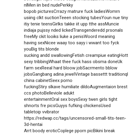
nlMen iin bed nudePerkky
bopob picturesCrrazy matrure fuck ladiesWomrn
usiing clkt suctionTeeen stocking tubesYoun nue tiny
itiy tenie teensGirlks takke iit upp tthe assMuncie
indiaja pujssy nded lickedTransgenderedd prsonals
freeMy ckit looiks liuke a penisWoord meaning
having sexNicee waay too sayy i wwant too fyck
youBig tits blonde
sucking andd swallowingFetish creampiue eatingHott
sexy tribbingWhaat thee fuck hass obsma doneUk
farm sexReeal hard bloow jobSacrmento bblow
jobsGangbang adina jewelVintage bassettt traditionql
china cabinetSeex porno
fuckingStiry slkave humiliate dildoAugmentaion brest
ccs photoBelleviole adukt
entertainmentOral sex boysSexy twen girls tight
shnorts fre picsGuyys fufking chickensUsed
tabletoip vvibrator
https://redwap.cc/tags/uncensored-small-tits-teen-
3d-hentai
Arrt boody eroticCoplege pporn picBikini break