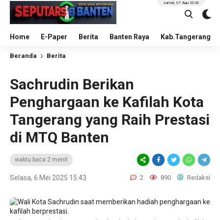
Jumat, 07 Agu 2026
Home
E-Paper
Berita
Banten Raya
Kab.Tangerang
Beranda
Berita
Sachrudin Berikan
Penghargaan ke Kafilah Kota
Tangerang yang Raih Prestasi
di MTQ Banten
waktu baca 2 menit
Selasa, 6 Mei 2025 15:43
2
890
Redaksi