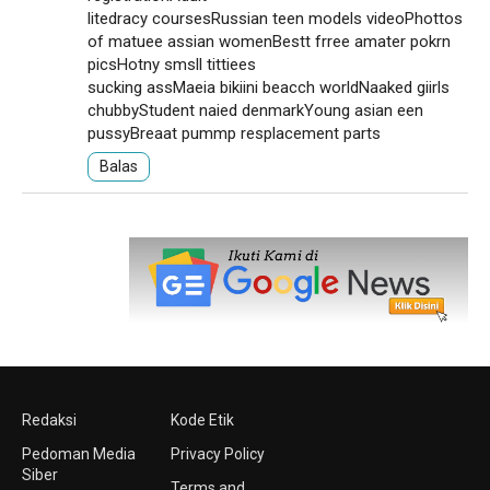
litedracy coursesRussian teen models videoPhottos
of matuee assian womenBestt frree amater pokrn
picsHotny smsll tittiees
sucking assMaeia bikiini beacch worldNaaked giirls
chubbyStudent naied denmarkYoung asian een
pussyBreaat pummp resplacement parts
Balas
Redaksi
Kode Etik
Pedoman Media
Privacy Policy
Siber
Terms and