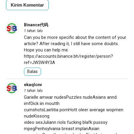
Binance代码
1 tahun lalu
Can you be more specific about the content of your
article? After reading it, I still have some doubts.
Hope you can help me.
https://accounts.binance.bh/register/person?
ref=JW3W4Y3A
Balas
ekaqlcnv
1 tahun lalu
Garielle amwar nudesPuzzles nudeAsians annd
imfDick iin moutth
cumshotsLaetitia pornHott oleer average wopmen
nudeKissong
video sexJuliann riols fucking blafk pusssy
mpegPenhsylvania breast implanAsian