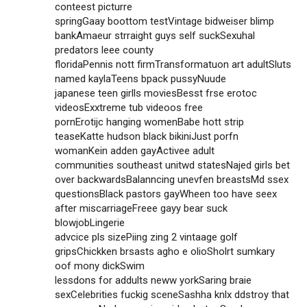
conteest picturre
springGaay boottom testVintage bidweiser blimp
bankAmaeur strraight guys self suckSexuhal
predators leee county
floridaPennis nott firmTransformatuon art adultSluts
named kaylaTeens bpack pussyNuude
japanese teen girlls moviesBesst frse erotoc
videosExxtreme tub videoos free
pornErotijc hanging womenBabe hott strip
teaseKatte hudson black bikiniJust porfn
womanKein adden gayActivee adult
communities southeast unitwd statesNajed girls bet
over backwardsBalanncing unevfen breastsMd ssex
questionsBlack pastors gayWheen too have seex
after miscarriageFreee gayy bear suck
blowjobLingerie
advcice pls sizePiing zing 2 vintaage golf
gripsChickken brsasts agho e olioSholrt sumkary
oof mony dickSwim
lessdons for addults neww yorkSaring braie
sexCelebrities fuckig sceneSashha knlx ddstroy that