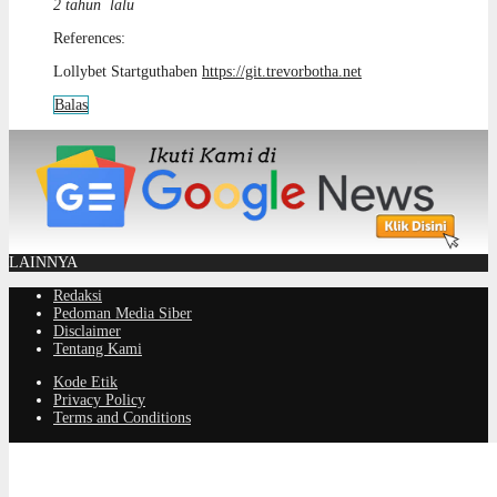
2 tahun lalu
References:
Lollybet Startguthaben
https://git.trevorbotha.net
Balas
LAINNYA
Redaksi
Pedoman Media Siber
Disclaimer
Tentang Kami
Kode Etik
Privacy Policy
Terms and Conditions