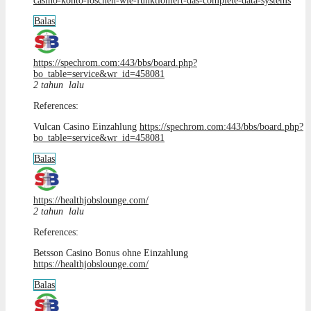
casino-konto-loschen-wie-funktioniert-das-complete-data-systems
Balas
https://spechrom.com:443/bbs/board.php?
bo_table=service&wr_id=458081
2 tahun lalu
References:
Vulcan Casino Einzahlung
https://spechrom.com:443/bbs/board.php?
bo_table=service&wr_id=458081
Balas
https://healthjobslounge.com/
2 tahun lalu
References:
Betsson Casino Bonus ohne Einzahlung
https://healthjobslounge.com/
Balas