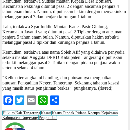
Kemudian, terdakwa Sutisna mantan Kepala Desa Bonisari,
Kecamatan Pakuhaji dituntut pasal 2 dengan ancaman penjara 4
tahun enam bulan. Namun, diputuskan hakim dengan menyakinkan
melanggar pasal 3 dan penjara kurungan 1 tahun.
Lalu, terdakwa Syarifuddin Mantan Kades Pasir Gintung,
Kecamatan Jayanti yang dituntut pasal 2 Tipikor dengan ancaman
penjara 5 tahun enam bulan. Namun, diputuskan hakim terbukti
melanggar pasal 3 tipikor dan kurungan penjara 1 tahun.
Kemudian, terdakwa atas nama Soleh Afif yang didakwa penyedia
selaku mantan Anggota DPRD Kabupaten Tangerang diputuskan
terbukti melanggar pasal 2 Tipikor dengan pidana penjara waktu
tertentu selama 4 tahun.
“Kelima tersangka ini banding, dan putusannya menguatkan
putusan Pengadilan Negeri Tangerang. Sekarang tahapan kasasi
yang masih status pengiriman berkas,” pungkasnya. (rls/red)
Facebook
Twitter
Email
WhatsApp
Share
Hukum
Kab Tangerang
Kasasi
Kasus Tindak Pidana Korupsi
Kejaksaan
Kabupaten Tangerang
Pengadilan