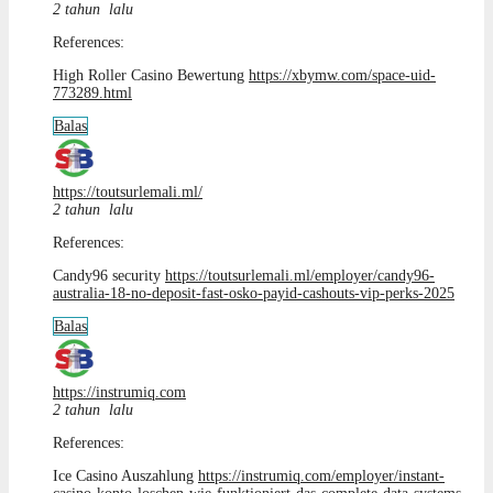
2 tahun lalu
References:
High Roller Casino Bewertung
https://xbymw.com/space-uid-
773289.html
Balas
https://toutsurlemali.ml/
2 tahun lalu
References:
Candy96 security
https://toutsurlemali.ml/employer/candy96-
australia-18-no-deposit-fast-osko-payid-cashouts-vip-perks-2025
Balas
https://instrumiq.com
2 tahun lalu
References:
Ice Casino Auszahlung
https://instrumiq.com/employer/instant-