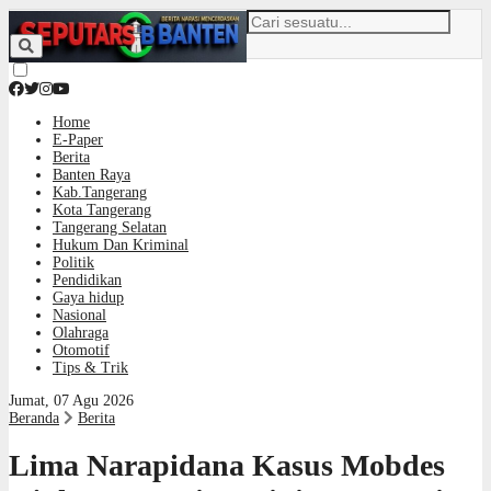
Home
E-Paper
Berita
Banten Raya
Kab.Tangerang
Kota Tangerang
Tangerang Selatan
Hukum Dan Kriminal
Politik
Pendidikan
Gaya hidup
Nasional
Olahraga
Otomotif
Tips & Trik
Jumat, 07 Agu 2026
Beranda
Berita
Lima Narapidana Kasus Mobdes