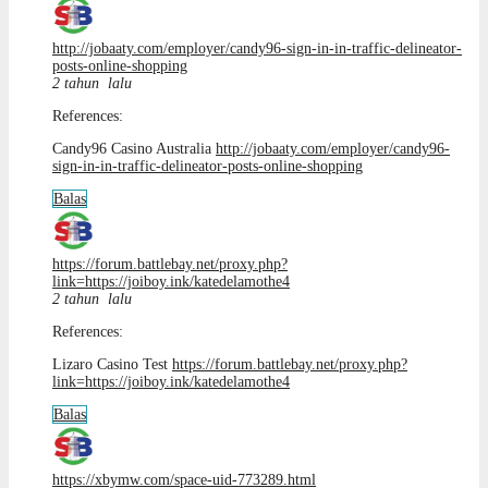
http://jobaaty.com/employer/candy96-sign-in-in-traffic-delineator-
posts-online-shopping
2 tahun lalu
References:
Candy96 Casino Australia
http://jobaaty.com/employer/candy96-
sign-in-in-traffic-delineator-posts-online-shopping
Balas
https://forum.battlebay.net/proxy.php?
link=https://joiboy.ink/katedelamothe4
2 tahun lalu
References:
Lizaro Casino Test
https://forum.battlebay.net/proxy.php?
link=https://joiboy.ink/katedelamothe4
Balas
https://xbymw.com/space-uid-773289.html