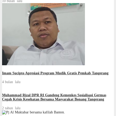
10 bulan lalu
Imam Sucipto Apresiasi Program Mudik Gratis Pemkab Tangerang
4 bulan lalu
Muhammad Rizal DPR RI Gandeng Kemenkes Sosialisasi Germas
Cegah Krisis Kesehatan Bersama Masyarakat Bonang Tangerang
2 tahun lalu