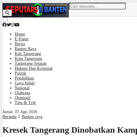
Home
E-Paper
Berita
Banten Raya
Kab.Tangerang
Kota Tangerang
Tangerang Selatan
Hukum Dan Kriminal
Politik
Pendidikan
Gaya hidup
Nasional
Olahraga
Otomotif
Tips & Trik
Jumat, 07 Agu 2026
Beranda
Banten raya
Kresek Tangerang Dinobatkan Kamp