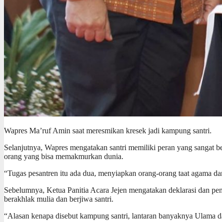
Wapres Ma’ruf Amin saat meresmikan kresek jadi kampung santri.
Selanjutnya, Wapres mengatakan santri memiliki peran yang sangat 
orang yang bisa memakmurkan dunia.
“Tugas pesantren itu ada dua, menyiapkan orang-orang taat agama d
Sebelumnya, Ketua Panitia Acara Jejen mengatakan deklarasi dan p
berakhlak mulia dan berjiwa santri.
“Alasan kenapa disebut kampung santri, lantaran banyaknya Ulama da