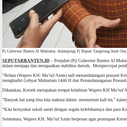
Pj Gubernur Banten Al Muktabar, didampingi Pj Bupati Tangerang Andi Ony
SEPUTARBANTEN.ID
– Penjabat (Pj) Gubernur Banten Al Mukt
dalam menjaga dan menguatkan stabilitas daerah. Mempercepat pem
“Beliau (Wapres KH. Ma’ruf Amin) tadi menandatangani prasasti Kre
menghadiri Gebyar Muharram 1446 H dan Penandatanganan Prasasti 
Dikatakan, Kresek merupakan tempat kelahiran Wapres KH Ma’ruf Am
“Banyak hal yang bisa kita maknai dalam momentum kali ini,” katan
“Kita bersyukur sekali santri dengan segala kelebihannya dan para K
Sementara, Wapres KH. Ma’ruf Amin berpesan agar penetapan Kresek s