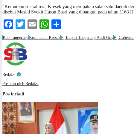
“Kemudian sejarahnya, Kresek yang merupakan salah satu daerah deng
disebut Masjid Syekh Hasan Basri yang dibangun pada tahun 1163 H
Facebook
Twitter
Email
WhatsApp
Share
Kab Tangerang
Kecamatan Kresek
Pj Bupati Tangerang Andi Ony
Pj Gubernu
Redaksi
Pos lain oleh Redaksi
Pos terkait