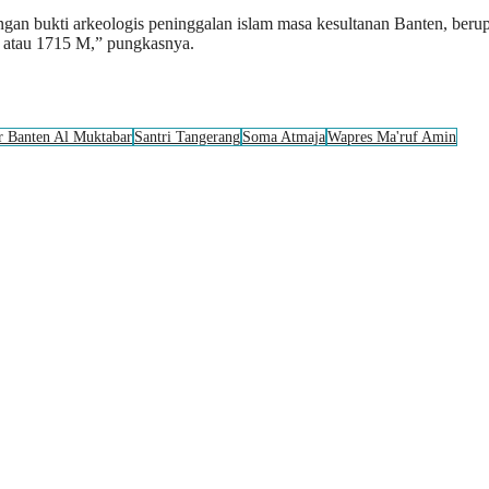
an bukti arkeologis peninggalan islam masa kesultanan Banten, berup
 atau 1715 M,” pungkasnya.
r Banten Al Muktabar
Santri Tangerang
Soma Atmaja
Wapres Ma'ruf Amin