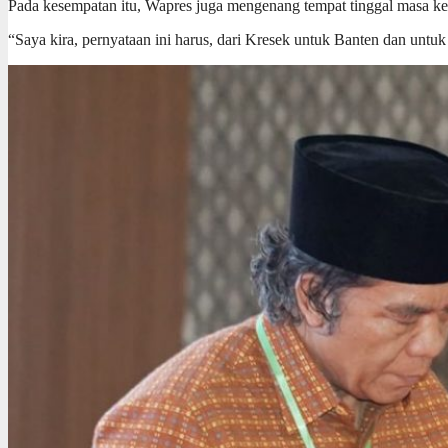
Pada kesempatan itu, Wapres juga mengenang tempat tinggal masa keci
“Saya kira, pernyataan ini harus, dari Kresek untuk Banten dan untuk