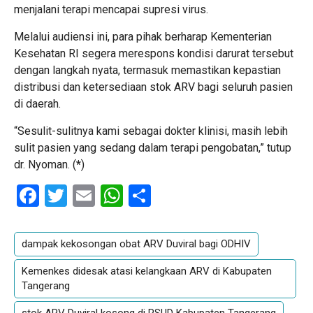
menjalani terapi mencapai supresi virus.
Melalui audiensi ini, para pihak berharap Kementerian
Kesehatan RI segera merespons kondisi darurat tersebut
dengan langkah nyata, termasuk memastikan kepastian
distribusi dan ketersediaan stok ARV bagi seluruh pasien
di daerah.
“Sesulit-sulitnya kami sebagai dokter klinisi, masih lebih
sulit pasien yang sedang dalam terapi pengobatan,” tutup
dr. Nyoman. (
*
)
Facebook
Twitter
Email
WhatsApp
Share
dampak kekosongan obat ARV Duviral bagi ODHIV
Kemenkes didesak atasi kelangkaan ARV di Kabupaten
Tangerang
stok ARV Duviral kosong di RSUD Kabupaten Tangerang