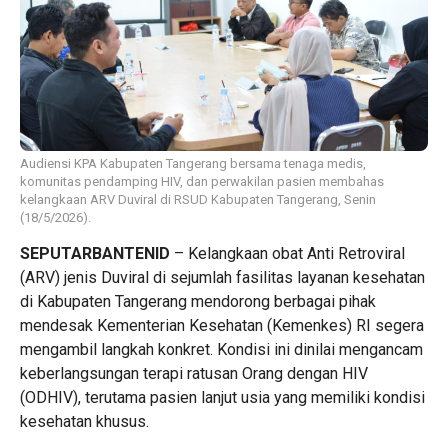
Audiensi KPA Kabupaten Tangerang bersama tenaga medis,
komunitas pendamping HIV, dan perwakilan pasien membahas
kelangkaan ARV Duviral di RSUD Kabupaten Tangerang, Senin
(18/5/2026).
SEPUTARBANTENID
– Kelangkaan obat Anti Retroviral
(ARV) jenis Duviral di sejumlah fasilitas layanan kesehatan
di Kabupaten Tangerang mendorong berbagai pihak
mendesak Kementerian Kesehatan (Kemenkes) RI segera
mengambil langkah konkret. Kondisi ini dinilai mengancam
keberlangsungan terapi ratusan Orang dengan HIV
(ODHIV), terutama pasien lanjut usia yang memiliki kondisi
kesehatan khusus.