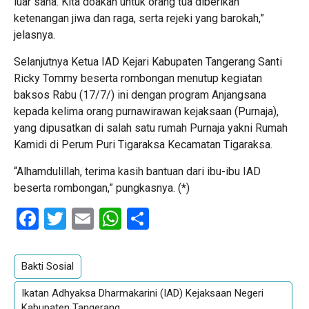
luar sana. Kita doakan untuk orang tua diberikan
ketenangan jiwa dan raga, serta rejeki yang barokah,”
jelasnya.
Selanjutnya Ketua IAD Kejari Kabupaten Tangerang Santi
Ricky Tommy beserta rombongan menutup kegiatan
baksos Rabu (17/7/) ini dengan program Anjangsana
kepada kelima orang purnawirawan kejaksaan (Purnaja),
yang dipusatkan di salah satu rumah Purnaja yakni Rumah
Kamidi di Perum Puri Tigaraksa Kecamatan Tigaraksa.
“Alhamdulillah, terima kasih bantuan dari ibu-ibu IAD
beserta rombongan,” pungkasnya. (*)
Facebook
Twitter
Email
WhatsApp
Share
Bakti Sosial
Ikatan Adhyaksa Dharmakarini (IAD) Kejaksaan Negeri
Kabupaten Tangerang