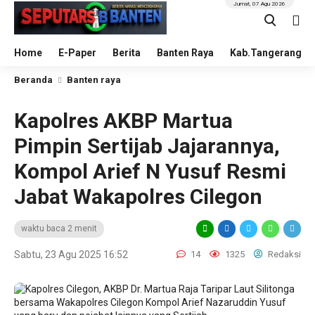
Jumat, 07 Agu 2026
Home
E-Paper
Berita
Banten Raya
Kab.Tangerang
Beranda
Banten raya
Kapolres AKBP Martua
Pimpin Sertijab Jajarannya,
Kompol Arief N Yusuf Resmi
Jabat Wakapolres Cilegon
waktu baca 2 menit
Sabtu, 23 Agu 2025 16:52
14
1325
Redaksi