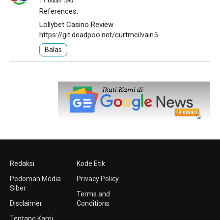
11 bulan lalu
References:
Lollybet Casino Review
https://git.deadpoo.net/curtmcilvain5
Balas
Redaksi
Kode Etik
Pedoman Media
Privacy Policy
Siber
Terms and
Disclaimer
Conditions
Tentang Kami