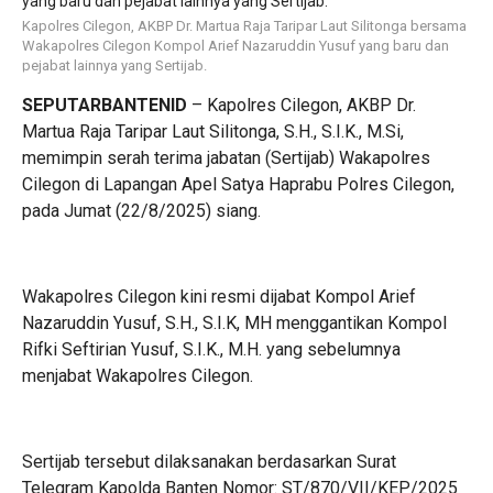
Kapolres Cilegon, AKBP Dr. Martua Raja Taripar Laut Silitonga bersama
Wakapolres Cilegon Kompol Arief Nazaruddin Yusuf yang baru dan
pejabat lainnya yang Sertijab.
SEPUTARBANTENID
– Kapolres Cilegon, AKBP Dr.
Martua Raja Taripar Laut Silitonga, S.H., S.I.K., M.Si,
memimpin serah terima jabatan (Sertijab) Wakapolres
Cilegon di Lapangan Apel Satya Haprabu Polres Cilegon,
pada Jumat (22/8/2025) siang.
Wakapolres Cilegon kini resmi dijabat Kompol Arief
Nazaruddin Yusuf, S.H., S.I.K, MH menggantikan Kompol
Rifki Seftirian Yusuf, S.I.K., M.H. yang sebelumnya
menjabat Wakapolres Cilegon.
Sertijab tersebut dilaksanakan berdasarkan Surat
Telegram Kapolda Banten Nomor: ST/870/VII/KEP/2025