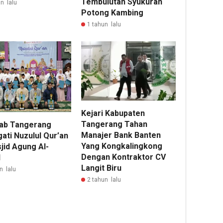
Tembulutan Syukuran
n lalu
Potong Kambing
1 tahun lalu
Kejari Kabupaten
Tangerang Tahan
ab Tangerang
Manajer Bank Banten
ati Nuzulul Qur’an
Yang Kongkalingkong
jid Agung Al-
Dengan Kontraktor CV
d
Langit Biru
n lalu
2 tahun lalu