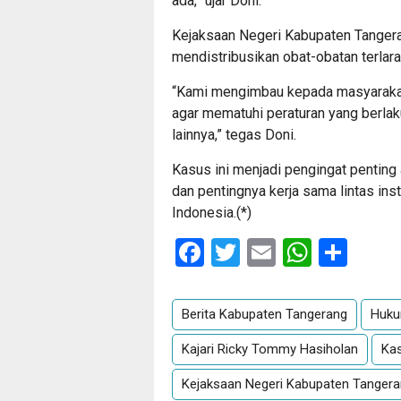
ada,” ujar Doni.
Kejaksaan Negeri Kabupaten Tanger
mendistribusikan obat-obatan terlara
“Kami mengimbau kepada masyarakat
agar mematuhi peraturan yang berlak
lainnya,” tegas Doni.
Kasus ini menjadi pengingat penting
dan pentingnya kerja sama lintas in
Indonesia.(*)
Facebook
Twitter
Email
Whats
Sha
Berita Kabupaten Tangerang
Huk
Kajari Ricky Tommy Hasiholan
Kas
Kejaksaan Negeri Kabupaten Tanger