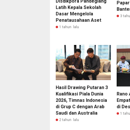
Disdikpora Pandeglang
Papark
Latih Kepala Sekolah
Bante
Dasar Mengelola
3 tahu
Penatausahaan Aset
1 tahun lalu
Hasil Drawing Putaran 3
Rano A
Kualifikasi Piala Dunia
Empat
2026, Timnas Indonesia
di De
di Grup C dengan Arab
Saudi dan Australia
1 tahu
2 tahun lalu