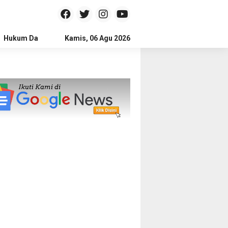
Hukum Dan Kriminal
Kamis, 06 Agu 2026
Politik
Pendidikan
Gaya hidup
Na