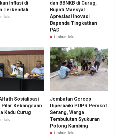
dan BBNKB di Curug,
an Inflasi di
Bupati Maesyal
n Terkendali
Apresiasi Inovasi
n lalu
Bapenda Tingkatkan
PAD
1 tahun lalu
lfath Sosialisasi
Jembatan Gercep
 Pilar Kebangsaan
Diperbaiki PUPR Pemkot
sa Kadu Curug
Serang, Warga
Tembulutan Syukuran
n lalu
Potong Kambing
1 tahun lalu