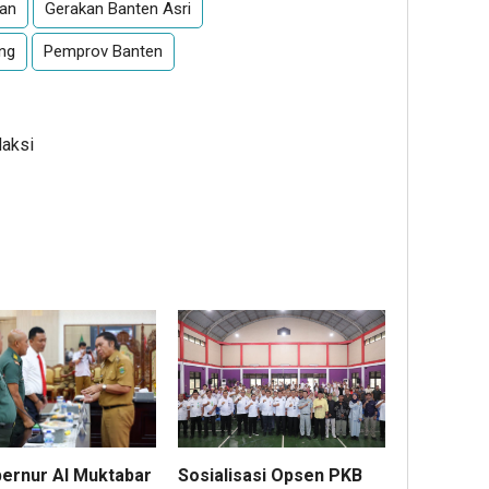
gan
Gerakan Banten Asri
ng
Pemprov Banten
daksi
Sosialisasi Opsen PKB
bernur Al Muktabar