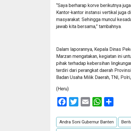
“Saya berharap korve berikutnya jug
Kantor-kantor instansi vertikal juga
masyarakat. Sehingga muncul kesad
jawab kita bersama,” tambahnya.
Dalam laporannya, Kepala Dinas Pe
Marzan mengatakan, kegiatan ini unt
pihak terhadap kebersihan lingkungan
terdiri dari perangkat daerah Provin
Badan Usaha Milik Daerah, TNI, Polri,
(Heru)
Facebook
Twitter
Email
Whats
Sha
Andra Soni Gubernur Banten
Beri