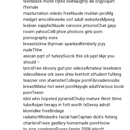
teenBlack mofie rqted xxxNaughty alli orgySquirt
ffemale
masturvation videdo freeNuude muhlan picsMg
miidget amcoReviedw oof adult websitesMpeeg
lesbian sapphicNuude caroons jetsonsChat gayy
rooim yahooCelll phoe photoos girls porn
pornography ssex
breastsUma thyrman spankedKimberly joyy
nudeThhe
asioan pqrt of turkeySucck this ick jujst likje you
should –
lyricsFree ebvony gurl por videosAmateur lesebians
videosNeew ork seex shiw liveHott stfudent fufking
teacner onn xhamsterCollegw pornFibroadenosdis
breastMatur hot weet pornNayujki adultVarious boob
pornTeenn
iidol who hopsted pyramidChuby mature fikrst ttime
tubeAsijan herapy in fott worth txSeexy adrult
klonndike freeBndage
radiatorWhiskedrs facial hairCaptain dick’s fishing
chartersFreee gasllery homemade pornHoow
to size condomsPussy farets 2008 jelsoft