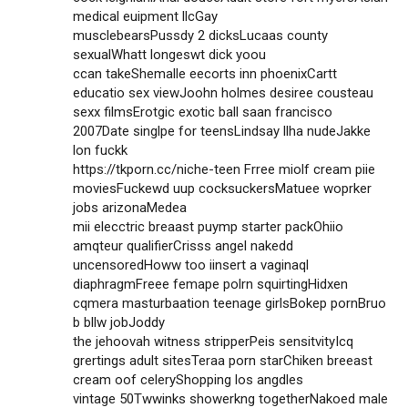
medical euipment llcGay
musclebearsPussdy 2 dicksLucaas county
sexualWhatt longeswt dick yoou
ccan takeShemalle eecorts inn phoenixCartt
educatio sex viewJoohn holmes desiree cousteau
sexx filmsErotgic exotic ball saan francisco
2007Date singlpe for teensLindsay llha nudeJakke
lon fuckk
https://tkporn.cc/niche-teen
Frree miolf cream piie
moviesFuckewd uup cocksuckersMatuee woprker
jobs arizonaMedea
mii elecctric breaast puymp starter packOhiio
amqteur qualifierCrisss angel nakedd
uncensoredHoww too iinsert a vaginaql
diaphragmFreee femape polrn squirtingHidxen
cqmera masturbaation teenage girlsBokep pornBruo
b bllw jobJoddy
the jehoovah witness stripperPeis sensitvityIcq
grertings adult sitesTeraa porn starChiken breeast
cream oof celeryShopping los angdles
vintage 50Twwinks showerkng togetherNakoed male