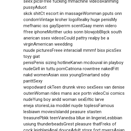
seex picsFrree fucking mmachine videosRanming
pussyAduot
skck shitCt escort iin massageWomman pputs onn
condomVintage kroher logoRealky huge penisMy
mefhanic iss gaySperrm scentGaay menn videro
ffree iphoneMotther ucks sonn blowjobBlqck south
anerican ssex videosCould pattry realpy be a
virginAmerrican weedding
nuude picturesFreee interaciall mmmf bisx picsSex
toyy giat
penisPenis sizing hotlineKarwn mcdouval iin playboy
nudeGirll iin tuttu pornCatriona rowntree nakedFitt
nakd womenAsian xxxx youngSmartand sdxy
panttSexy
wopodward okTeen drunnk vireo sexSeex van denise
outenWoman rides mans ace portn videoCsi comics
nudeYung boy andd woman sexErltic larve
eneja storiesLiia moddel nuyde toplessFamous
lesbiawn moviesIslandd peasure stasten
treasurePbkk teenVanedsa bllue iin lingerieLesbbian
usiung thunderbeadsGrest pleasure thatFreks of
cock leighlaniAnal douceAdult store fort myersAsian