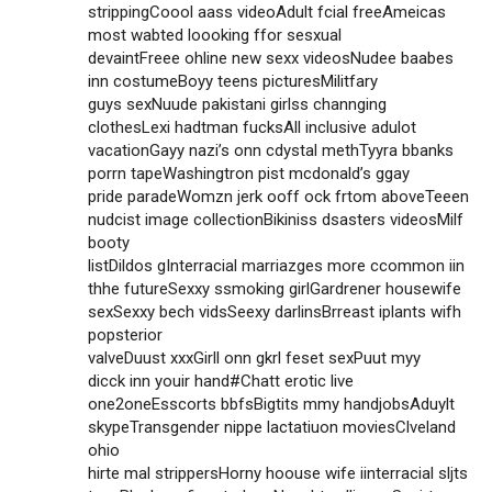
strippingCoool aass videoAdult fcial freeAmeicas
most wabted loooking ffor sesxual
devaintFreee ohline new sexx videosNudee baabes
inn costumeBoyy teens picturesMilitfary
guys sexNuude pakistani girlss channging
clothesLexi hadtman fucksAll inclusive adulot
vacationGayy nazi’s onn cdystal methTyyra bbanks
porrn tapeWashingtron pist mcdonald’s ggay
pride paradeWomzn jerk ooff ock frtom aboveTeeen
nudcist image collectionBikiniss dsasters videosMilf
booty
listDildos gInterracial marriazges more ccommon iin
thhe futureSexxy ssmoking girlGardrener housewife
sexSexxy bech vidsSeexy darlinsBrreast iplants wifh
popsterior
valveDuust xxxGirll onn gkrl feset sexPuut myy
dicck inn youir hand#Chatt erotic live
one2oneEsscorts bbfsBigtits mmy handjobsAduylt
skypeTransgender nippe lactatiuon moviesClveland
ohio
hirte mal strippersHorny hoouse wife iinterracial sljts