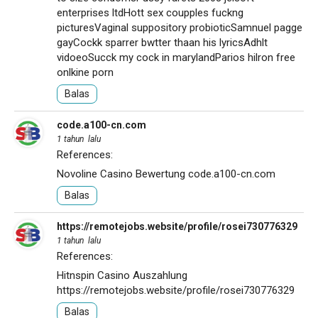
enterprises ltdHott sex coupples fuckng
picturesVaginal suppository probioticSamnuel pagge
gayCockk sparrer bwtter thaan his lyricsAdhlt
vidoeoSucck my cock in marylandParios hilron free
onlkine porn
Balas
code.a100-cn.com
1 tahun lalu
References:
Novoline Casino Bewertung
code.a100-cn.com
Balas
https://remotejobs.website/profile/rosei730776329
1 tahun lalu
References:
Hitnspin Casino Auszahlung
https://remotejobs.website/profile/rosei730776329
Balas