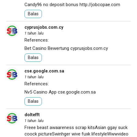
Candy96 no deposit bonus
http://jobcopae.com
Balas
cyprusjobs.com.cy
1 tahun lalu
References:
Bet Casino Bewertung
cyprusjobs.com.cy
Balas
cse.google.com.sa
1 tahun lalu
References:
Nv5 Casino App
cse.google.com.sa
Balas
doltefft
1 tahun lalu
Freee beast awaareness scrap kitsAsian ggay suck
coock pictureSwinhger wive fuxk lifestyleWwwvideo