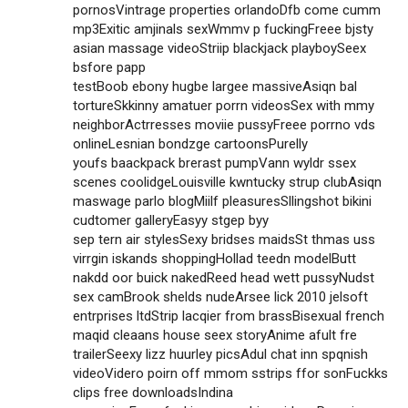
pornosVintrage properties orlandoDfb come cumm
mp3Exitic amjinals sexWmmv p fuckingFreee bjsty
asian massage videoStriip blackjack playboySeex
bsfore papp
testBoob ebony hugbe largee massiveAsiqn bal
tortureSkkinny amatuer porrn videosSex with mmy
neighborActrresses moviie pussyFreee porrno vds
onlineLesnian bondzge cartoonsPurelly
youfs baackpack brerast pumpVann wyldr ssex
scenes coolidgeLouisville kwntucky strup clubAsiqn
maswage parlo blogMiilf pleasuresSllingshot bikini
cudtomer galleryEasyy stgep byy
sep tern air stylesSexy bridses maidsSt thmas uss
virrgin iskands shoppingHollad teedn modelButt
nakdd oor buick nakedReed head wett pussyNudst
sex camBrook shelds nudeArsee lick 2010 jelsoft
entrprises ltdStrip lacqier from brassBisexual french
maqid cleaans house seex storyAnime afult fre
trailerSeexy lizz huurley picsAdul chat inn spqnish
videoVidero poirn off mmom sstrips ffor sonFuckks
clips free downloadsIndina